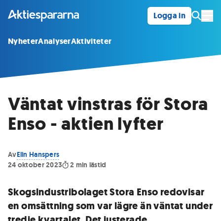
Logga in
Öpp
Nyheter
Analyser
Aktiviteter
Väntat vinstras för Stora
Enso - aktien lyfter
Av
Elin Hanspers
24 oktober 2023
2
min lästid
Skogsindustribolaget Stora Enso redovisar
en omsättning som var lägre än väntat under
tredje kvartalet. Det justerade