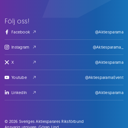
Följ oss!
Facebook
@Aktiespararna
Instagram
@Aktiespararna_
X
@Aktiespararna
Youtube
@AktiespararnaEvent
LinkedIn
@Aktiespararna
© 2026 Sveriges Aktiesparares Riksförbund
Ansvarig utgivare: Göran Lind