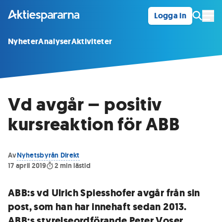
Logga in
Öpp
Nyheter
Analyser
Aktiviteter
Vd avgår – positiv
kursreaktion för ABB
Av
Nyhetsbyrån Direkt
17 april 2019
2
min lästid
ABB:s vd Ulrich Spiesshofer avgår från sin
post, som han har innehaft sedan 2013.
ABB:s styrelseordförande Peter Voser