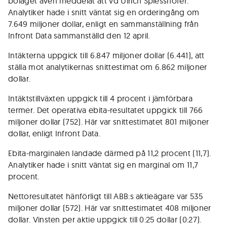
bolaget även meddelat att vd Ulrich Spiesshofer.
Analytiker hade i snitt väntat sig en orderingång om
7.649 miljoner dollar, enligt en sammanställning från
Infront Data sammanställd den 12 april.
Intäkterna uppgick till 6.847 miljoner dollar (6.441), att
ställa mot analytikernas snittestimat om 6.862 miljoner
dollar.
Intäktstillväxten uppgick till 4 procent i jämförbara
termer. Det operativa ebita-resultatet uppgick till 766
miljoner dollar (752). Här var snittestimatet 801 miljoner
dollar, enligt Infront Data.
Ebita-marginalen landade därmed på 11,2 procent (11,7).
Analytiker hade i snitt väntat sig en marginal om 11,7
procent.
Nettoresultatet hänförligt till ABB:s aktieägare var 535
miljoner dollar (572). Här var snittestimatet 408 miljoner
dollar. Vinsten per aktie uppgick till 0:25 dollar (0:27).