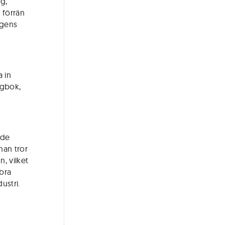
g,
 förrän
agens
 in
ggbok,
ade
man tror
, vilket
 bra
ustri.