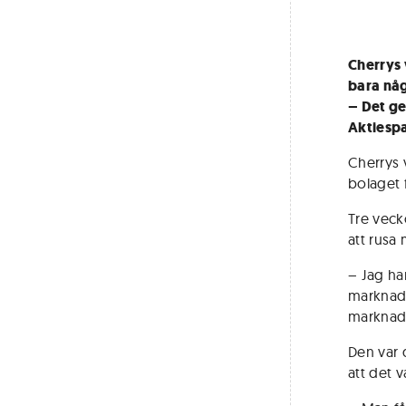
Cherrys 
bara nå
– Det ge
Aktiesp
Cherrys 
bolaget f
Tre veck
att rusa
– Jag har
marknade
marknads
Den var 
att det 