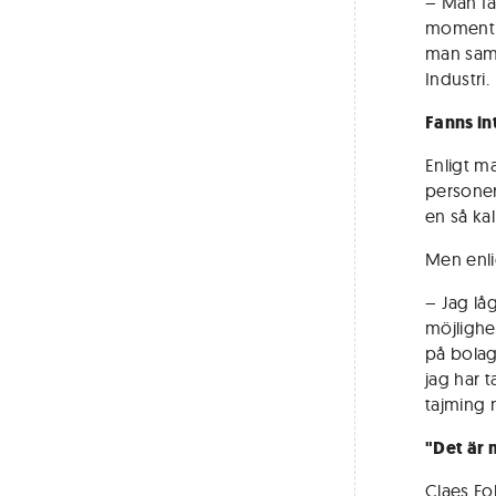
– Man få
momentum
man samm
Industri.
Fanns in
Enligt m
personer
en så kal
Men enli
– Jag lå
möjlighe
på bolag
jag har t
tajming m
"Det är 
Claes Fol