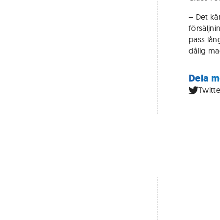
– Det kän
försäljni
pass lång
dålig ma
Dela m
Twitte