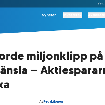
Om A
Nyheter
Investera
Aktivitete
orde miljonklipp på
nsla – Aktiesparar
ska
Av
Redaktionen