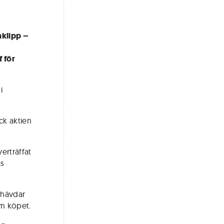
nklipp –
f för
i
ck aktien
verträffat
as
 hävdar
om köpet.