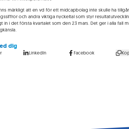
ns märkligt att en vd för ett midcapbolag inte skulle ha tillgång
ngssiffror och andra viktiga nyckeltal som styr resultatutveckl
t in i det första kvartalet som den 23 mars. Det ger i alla fall 
gkänsla.
ed dig
r
LinkedIn
Facebook
Kop