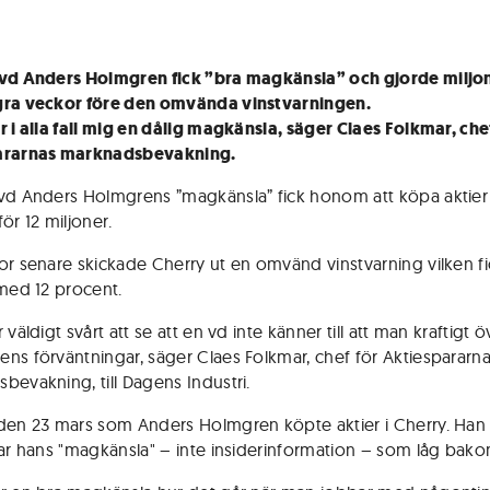
vd Anders Holmgren fick ”bra magkänsla” och gjorde miljo
gra veckor före den omvända vinstvarningen.
r i alla fall mig en dålig magkänsla, säger Claes Folkmar, che
ararnas marknadsbevakning.
vd Anders Holmgrens ”magkänsla” fick honom att köpa aktier 
ör 12 miljoner.
or senare skickade Cherry ut en omvänd vinstvarning vilken fi
 med 12 procent.
 väldigt svårt att se att en vd inte känner till att man kraftigt ö
ns förväntningar, säger Claes Folkmar, chef för Aktiespararn
bevakning, till Dagens Industri.
den 23 mars som Anders Holmgren köpte aktier i Cherry. Han
var hans "magkänsla" – inte insiderinformation – som låg bak