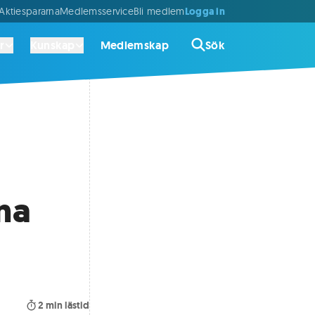
Logga in
ktiespararna
Medlemsservice
Bli medlem
r
Kunskap
Medlemskap
Sök
na
2
min lästid