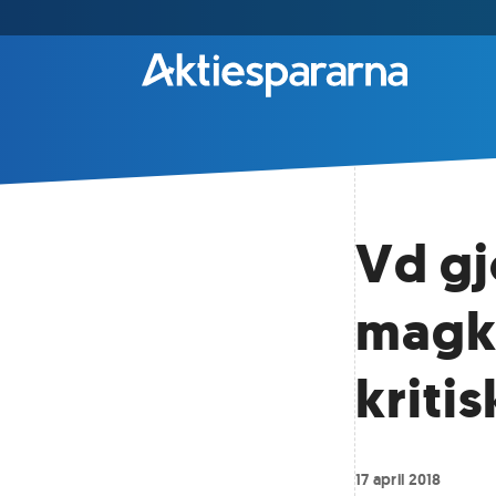
Vd gj
magkä
kriti
17 april 2018