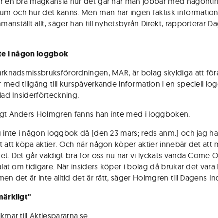
r en bra magkänsla hur det går när man jobbar med någontin
 och hur det känns. Men man har ingen faktisk information
anställt allt, säger han till nyhetsbyrån Direkt, rapporterar D
te i någon loggbok
arknadsmissbruksförordningen, MAR, är bolag skyldiga att föra
 med tillgång till kurspåverkande information i en speciell lo
lad Insiderförteckning.
gt Anders Holmgren fanns han inte med i loggboken.
g inte i någon loggbok då (den 23 mars; reds anm.) och jag h
t att köpa aktier. Och när någon köper aktier innebär det att 
et. Det går väldigt bra för oss nu när vi lyckats vända Come On
alat om tidigare. När insiders köper i bolag då brukar det vara
en det är inte alltid det är rätt, säger Holmgren till Dagens Ind
märkligt"
kmar till Aktiespararna.se