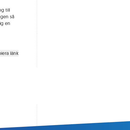
 till
ingen så
mig en
iera länk