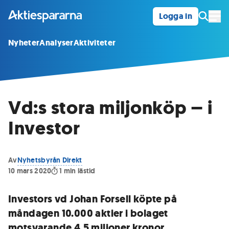
Logga in
Öpp
Nyheter
Analyser
Aktiviteter
Vd:s stora miljonköp – i
Investor
Av
Nyhetsbyrån Direkt
10 mars 2020
1
min lästid
Investors vd Johan Forsell köpte på
måndagen 10.000 aktier i bolaget
motsvarande 4,5 miljoner kronor.