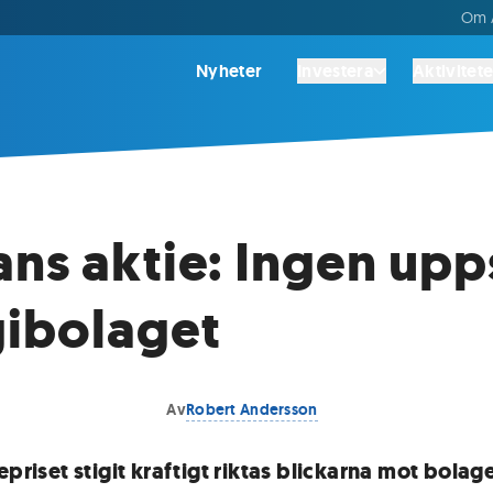
Om A
Nyheter
Investera
Aktivitete
ns aktie: Ingen upps
ibolaget
Av
Robert Andersson
epriset stigit kraftigt riktas blickarna mot bolag