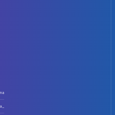
rna
na_