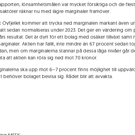
rapporten, lönsamhetsmålen var mycket försiktiga och de fles
aktörer räknar nu med lägre marginaler framöver.
att Öyfjellet kommer att trycka ned marginalen markant även u
 att sedan normaliseras under 2023. Det ger en värdering om p
rs resultat. Det är dyrt för ett bolag med osäker tillväxt samt
arginaler. Aktien har fallit, inte mindre än 67 procent sedan t
edan, men om marginalerna stannar på dessa låga nivåer går de
uta att aktien kan röra sig ned mot 70 kronor.
nalerna ska upp mot 6–7 procent finns möjlighet till uppvär
t behöver bolaget bevisa sig. Rådet blir att avvakta.