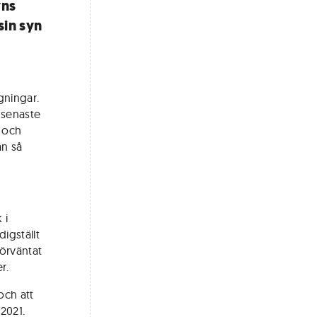
yns
sin syn
gningar.
 senaste
i och
än så
 i
igställt
förväntat
r.
 och att
2021.