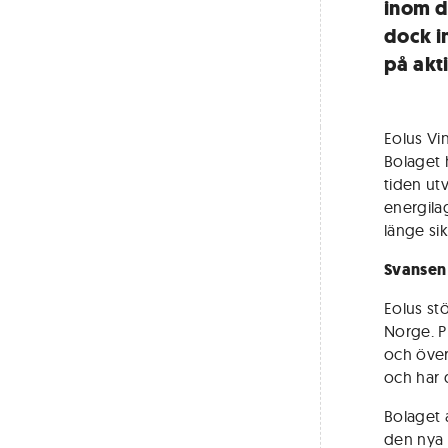
inom d
dock i
på akt
Eolus Vi
Bolaget 
tiden ut
energila
länge si
Svansen 
Eolus stö
Norge. P
och över
och har 
Bolaget a
den nya 