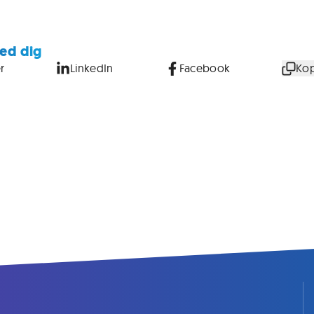
ed dig
r
LinkedIn
Facebook
Kop