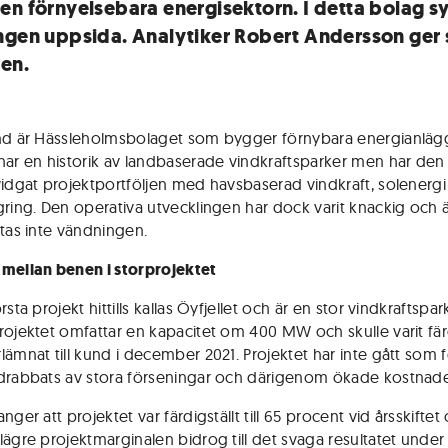
en förnyelsebara energisektorn. I detta bolag s
ngen uppsida. Analytiker Robert Andersson ger 
ien.
nd är Hässleholmsbolaget som bygger förnybara energianläg
har en historik av landbaserade vindkraftsparker men har den
vidgat projektportföljen med havsbaserad vindkraft, solenerg
gring. Den operativa utvecklingen har dock varit knackig och 
ktas inte vändningen.
mellan benen i storprojektet
rsta projekt hittills kallas Öyfjellet och är en stor vindkraftspark
rojektet omfattar en kapacitet om 400 MW och skulle varit färd
lämnat till kund i december 2021. Projektet har inte gått som 
drabbats av stora förseningar och därigenom ökade kostnade
nger att projektet var färdigställt till 65 procent vid årsskiftet
lägre projektmarginalen bidrog till det svaga resultatet under 