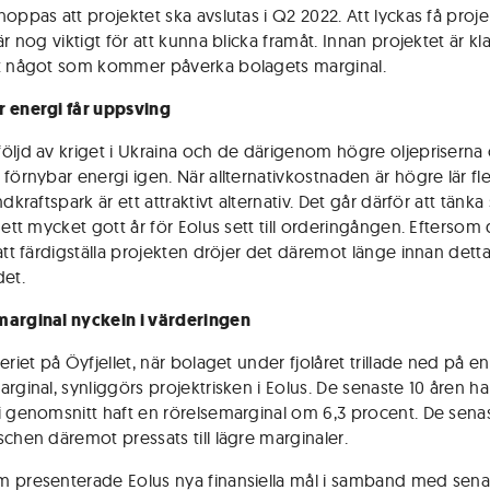
oppas att projektet ska avslutas i Q2 2022. Att lyckas få proje
är nog viktigt för att kunna blicka framåt. Innan projektet är kla
t något som kommer påverka bolagets marginal.
 energi får uppsving
öljd av kriget i Ukraina och de därigenom högre oljepriserna
förnybar energi igen. När allternativkostnaden är högre lär fle
ndkraftspark är ett attraktivt alternativ. Det går därför att tänka 
 ett mycket gott år för Eolus sett till orderingången. Eftersom 
att färdigställa projekten dröjer det däremot länge innan detta
det.
arginal nyckeln i värderingen
eriet på Öyfjellet, när bolaget under fjolåret trillade ned på e
rginal, synliggörs projektrisken i Eolus. De senaste 10 åren ha
i genomsnitt haft en rörelsemarginal om 6,3 procent. De sena
schen däremot pressats till lägre marginaler.
 presenterade Eolus nya finansiella mål i samband med sena