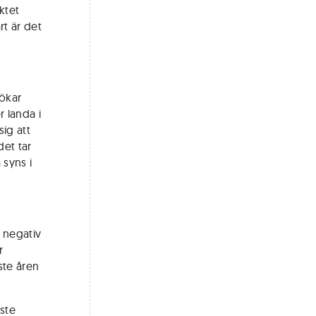
ktet
rt är det
 ökar
r landa i
sig att
det tar
 syns i
n negativ
r
ste åren
ste