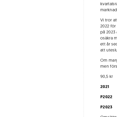
kvartals
marknads
Vi tror 
2022 för
på 2023 å
osäkra m
ett år s
att utesl
Om margi
men förs
90,5 kr
2021
P2022
P2023