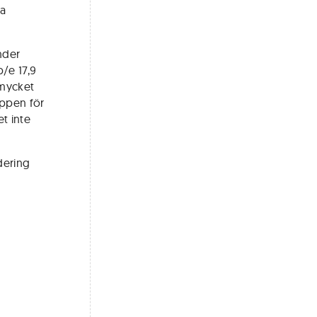
ta
nder
/e 17,9
 mycket
oppen för
t inte
dering