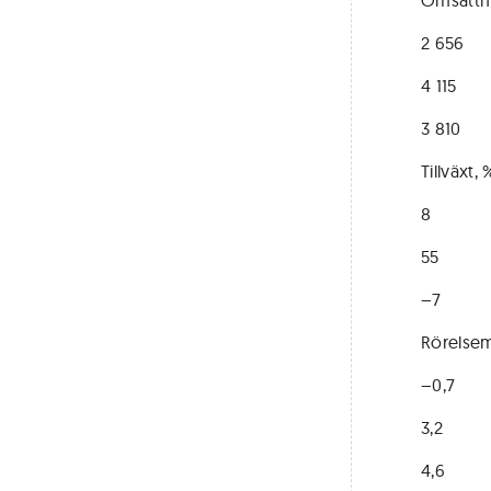
Omsättn
2 656
4 115
3 810
Tillväxt, 
8
55
–7
Rörelsem
–0,7
3,2
4,6