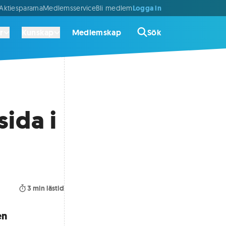
Logga in
ktiespararna
Medlemsservice
Bli medlem
r
Kunskap
Medlemskap
Sök
ida i
3
min lästid
en