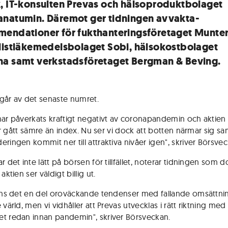
, IT-konsulten Prevas och hälsoproduktbolaget
natumin. Däremot ger tidningen avvakta-
endationer för fukthanteringsföretaget Munter
listläkemedelsbolaget Sobi, hälsokostbolaget
a samt verkstadsföretaget Bergman & Beving.
går av det senaste numret.
har påverkats kraftigt negativt av coronapandemin och aktien
i år gått sämre än index. Nu ser vi dock att botten närmar sig sa
ringen kommit ner till attraktiva nivåer igen", skriver Börsvec
r det inte lätt på börsen för tillfället, noterar tidningen som 
 aktien ser väldigt billig ut.
inns det en del oroväckande tendenser med fallande omsättnin
 värld, men vi vidhåller att Prevas utvecklas i rätt riktning me
t redan innan pandemin", skriver Börsveckan.