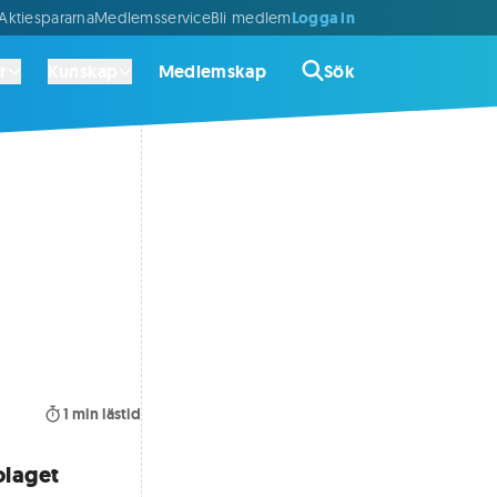
Logga in
ktiespararna
Medlemsservice
Bli medlem
r
Kunskap
Medlemskap
Sök
1
min lästid
olaget