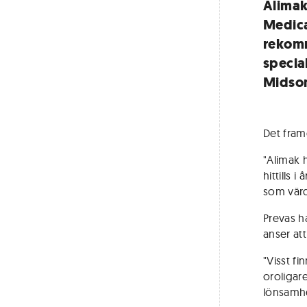
Alimak
Medica
rekomm
specia
Midson
Det fram
"Alimak 
hittills 
som värde
Prevas ha
anser att
"Visst f
oroligare
lönsamhe