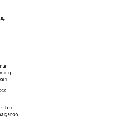
s,
 har
mtidigt
kan.
dock
g i en
d stigande