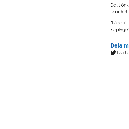
Det Jönk
skönhets
"Lägg til
köpläge"
Dela m
Twitte