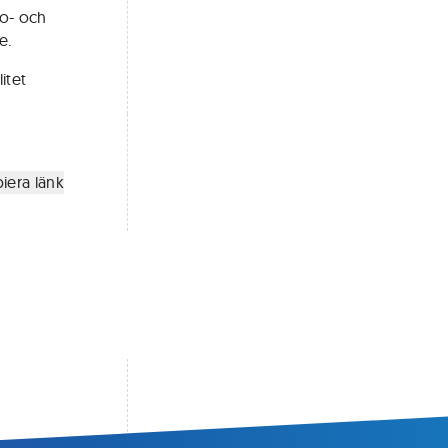
o- och
e.
itet
iera länk