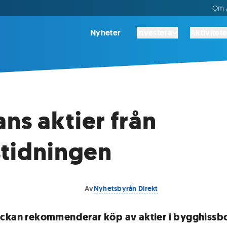
Om A
Nyheter
Investera
Aktivitete
ns aktier från
stidningen
Av
Nyhetsbyrån Direkt
ckan rekommenderar köp av aktier i bygghissb