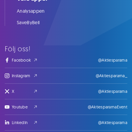
Analysappen
SaveByBell
Följ oss!
Facebook
@Aktiespararna
Instagram
@Aktiespararna_
X
@Aktiespararna
Youtube
@AktiespararnaEvent
LinkedIn
@Aktiespararna