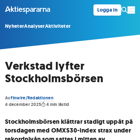
Logga in
Öpp
Nyheter
Analyser
Aktiviteter
Verkstad lyfter
Stockholmsbörsen
Av
Finwire/Redaktionen
4 december 2025
4
min lästid
Stockholmsbörsen klättrar stadigt uppåt på
torsdagen med OMXS30-index strax under
rekordnivån som sattes i mitten av