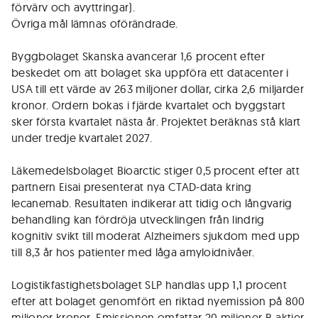
förvärv och avyttringar).
Övriga mål lämnas oförändrade.
Byggbolaget Skanska avancerar 1,6 procent efter
beskedet om att bolaget ska uppföra ett datacenter i
USA till ett värde av 263 miljoner dollar, cirka 2,6 miljarder
kronor. Ordern bokas i fjärde kvartalet och byggstart
sker första kvartalet nästa år. Projektet beräknas stå klart
under tredje kvartalet 2027.
Läkemedelsbolaget Bioarctic stiger 0,5 procent efter att
partnern Eisai presenterat nya CTAD-data kring
lecanemab. Resultaten indikerar att tidig och långvarig
behandling kan fördröja utvecklingen från lindrig
kognitiv svikt till moderat Alzheimers sjukdom med upp
till 8,3 år hos patienter med låga amyloidnivåer.
Logistikfastighetsbolaget SLP handlas upp 1,1 procent
efter att bolaget genomfört en riktad nyemission på 800
miljoner kronor. Emissionen omfattar 20 miljoner B-aktier