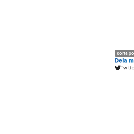
Korta po
Dela m
Twitte