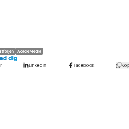
rtföljen
AcadeMedia
ed dig
r
LinkedIn
Facebook
Kop