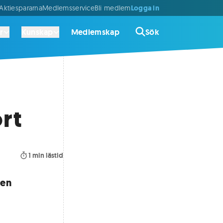
Logga in
ktiespararna
Medlemsservice
Bli medlem
r
Kunskap
Medlemskap
Sök
ort
1
min lästid
 en