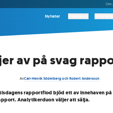
Om A
Nyheter
Investera
Aktivitete
ljer av på svag rapp
Av
Carl-Henrik Söderberg och Robert Andersson
tisdagens rapportflod bjöd ett av innehaven på
pport. Analytikerduon väljer att sälja.