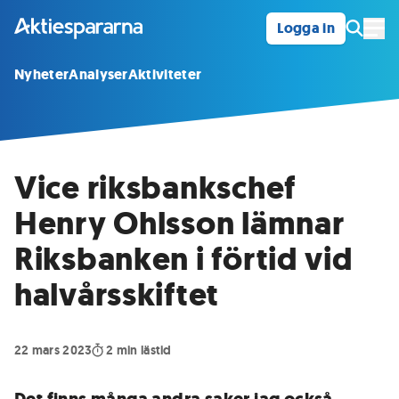
Logga in
Öpp
Nyheter
Analyser
Aktiviteter
Vice riksbankschef
Henry Ohlsson lämnar
Riksbanken i förtid vid
halvårsskiftet
22 mars 2023
2
min lästid