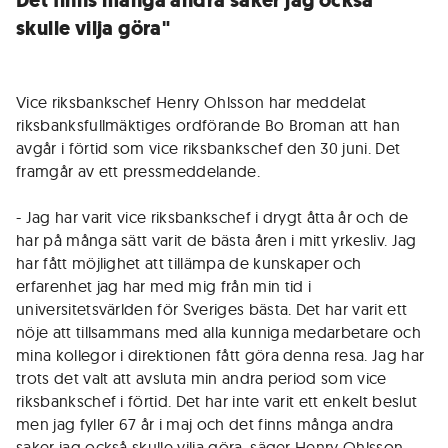
Det finns många andra saker jag också
skulle vilja göra"
Vice riksbankschef Henry Ohlsson har meddelat
riksbanksfullmäktiges ordförande Bo Broman att han
avgår i förtid som vice riksbankschef den 30 juni. Det
framgår av ett pressmeddelande.
- Jag har varit vice riksbankschef i drygt åtta år och de
har på många sätt varit de bästa åren i mitt yrkesliv. Jag
har fått möjlighet att tillämpa de kunskaper och
erfarenhet jag har med mig från min tid i
universitetsvärlden för Sveriges bästa. Det har varit ett
nöje att tillsammans med alla kunniga medarbetare och
mina kollegor i direktionen fått göra denna resa. Jag har
trots det valt att avsluta min andra period som vice
riksbankschef i förtid. Det har inte varit ett enkelt beslut
men jag fyller 67 år i maj och det finns många andra
saker jag också skulle vilja göra, säger Henry Ohlsson.