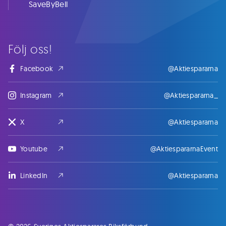
SaveByBell
Följ oss!
Facebook
@Aktiespararna
Instagram
@Aktiespararna_
X
@Aktiespararna
Youtube
@AktiespararnaEvent
LinkedIn
@Aktiespararna