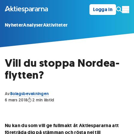
Logga in
Öpp
Nyheter
Analyser
Aktiviteter
Vill du stoppa Nordea-
flytten?
Av
Bolagsbevakningen
6 mars 2018
2
min lästid
Nu kan du som vill ge fullmakt
åt Aktiespararna att
företräda dig på stämman och rösta nej till