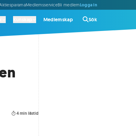
Logga in
ktiespararna
Medlemsservice
Bli medlem
r
Kunskap
Medlemskap
Sök
 en
4
min lästid