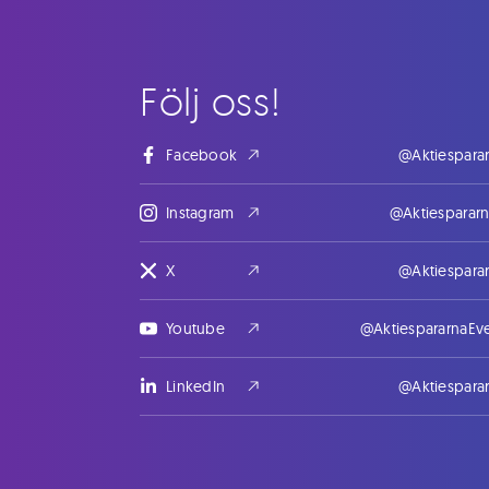
Följ oss!
Facebook
@Aktiespara
Instagram
@Aktiesparar
X
@Aktiespara
Youtube
@AktiespararnaEv
LinkedIn
@Aktiespara