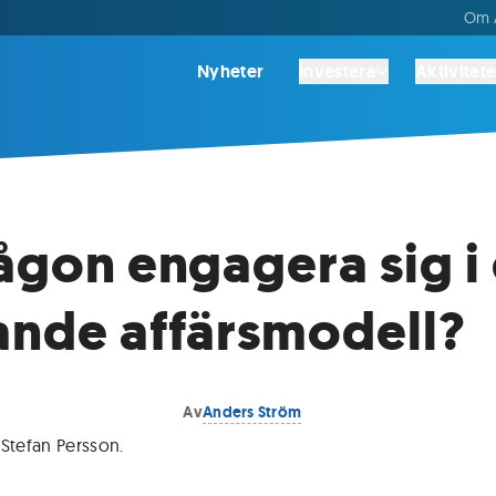
Om A
Nyheter
Investera
Aktivitete
någon engagera sig i
ande affärsmodell?
Av
Anders Ström
 Stefan Persson
.