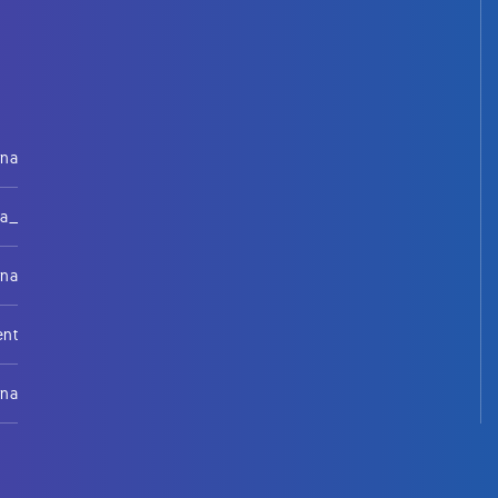
rna
na_
rna
ent
rna