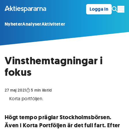
Logga in
Öpp
Nyheter
Analyser
Aktiviteter
Vinsthemtagningar i
fokus
27 maj 2021
5
min lästid
Korta portföljen
.
Högt tempo präglar Stockholmsbörsen.
Även i Korta Portföljen är det full fart. Efter