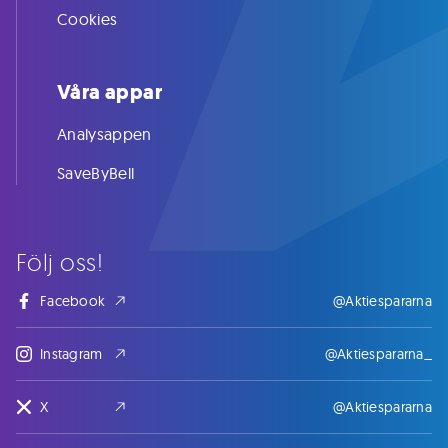
Cookies
Våra appar
Analysappen
SaveByBell
Följ oss!
Facebook
@Aktiespararna
Instagram
@Aktiespararna_
X
@Aktiespararna