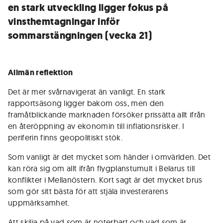
en stark utveckling ligger fokus på
vinsthemtagningar inför
sommarstängningen (vecka 21)
Allmän reflektion
Det är mer svårnavigerat än vanligt. En stark
rapportsäsong ligger bakom oss, men den
framåtblickande marknaden försöker prissätta allt ifrån
en återöppning av ekonomin till inflationsrisker. I
periferin finns geopolitiskt stök.
Som vanligt är det mycket som händer i omvärlden. Det
kan röra sig om allt ifrån flygplanstumult i Belarus till
konflikter i Mellanöstern. Kort sagt är det mycket brus
som gör sitt bästa för att stjäla investerarens
uppmärksamhet.
Att skilja på vad som är noterbart och vad som är