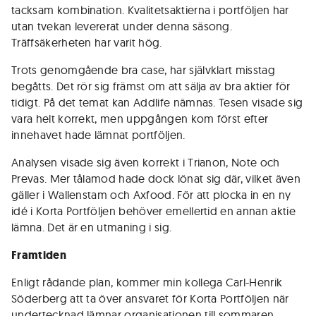
tacksam kombination. Kvalitetsaktierna i portföljen har
utan tvekan levererat under denna säsong.
Träffsäkerheten har varit hög.
Trots genomgående bra case, har självklart misstag
begåtts. Det rör sig främst om att sälja av bra aktier för
tidigt. På det temat kan Addlife nämnas. Tesen visade sig
vara helt korrekt, men uppgången kom först efter
innehavet hade lämnat portföljen.
Analysen visade sig även korrekt i Trianon, Note och
Prevas. Mer tålamod hade dock lönat sig där, vilket även
gäller i Wallenstam och Axfood. För att plocka in en ny
idé i Korta Portföljen behöver emellertid en annan aktie
lämna. Det är en utmaning i sig.
Framtiden
Enligt rådande plan, kommer min kollega Carl-Henrik
Söderberg att ta över ansvaret för Korta Portföljen när
undertecknad lämnar organisationen till sommaren.