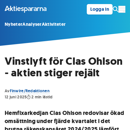
Logga in
Öpp
Nyheter
Analyser
Aktiviteter
Vinstlyft för Clas Ohlson
- aktien stiger rejält
Av
Finwire/Redaktionen
12 juni 2025
2
min lästid
Hemfixarkedjan Clas Ohlson redovisar ökad
omsättning under fjärde kvartalet i det
brutna räkenskapsåret 2024/2025 jämfört