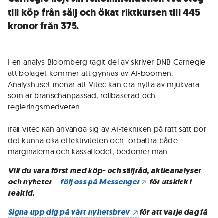
till köp från sälj och ökat riktkursen till 445
kronor från 375.
I en analys Bloomberg tagit del av skriver DNB Carnegie
att bolaget kommer att gynnas av AI-boomen.
Analyshuset menar att Vitec kan dra nytta av mjukvara
som är branschanpassad, rollbaserad och
regleringsmedveten.
Ifall Vitec kan använda sig av AI-tekniken på rätt sätt bör
det kunna öka effektiviteten och förbättra både
marginalerna och kassaflödet, bedömer man.
Vill du vara först med köp- och säljråd, aktieanalyser
och nyheter –
följ oss på Messenger
för utskick i
realtid.
Signa upp dig på vårt nyhetsbrev
för att varje dag få