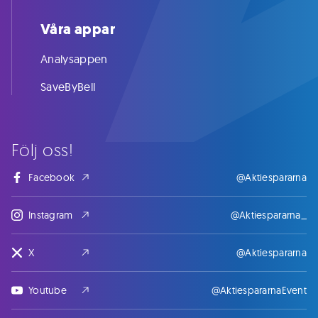
Våra appar
Analysappen
SaveByBell
Följ oss!
Facebook
@Aktiespararna
Instagram
@Aktiespararna_
X
@Aktiespararna
Youtube
@AktiespararnaEvent