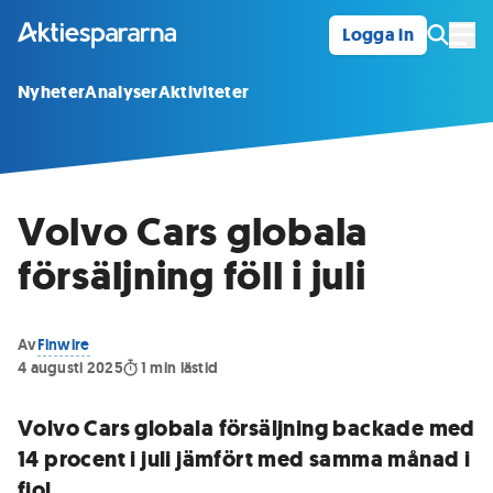
Logga in
Öpp
Nyheter
Analyser
Aktiviteter
Volvo Cars globala
försäljning föll i juli
Av
Finwire
4 augusti 2025
1
min lästid
Volvo Cars globala försäljning backade med
14 procent i juli jämfört med samma månad i
fjol.