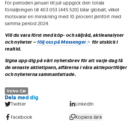
För perioden januari till juli uppgick den totala
försäljningen till 403 053 (445 520) bilar globalt, vilket
motsvarar en minskning med 10 procent jämfört med
samma period 2024.
Vill du vara först med köp- och säljråd, aktieanalyser
och nyheter –
följ oss på Messenger
för utskick i
realtid.
Signa upp dig på vårt nyhetsbrev för att varje dag få
de senaste aktietipsen, affärerna i våra aktieportföljer
och nyheterna sammanfattade.
Volvo Car
Dela med dig
Twitter
LinkedIn
Facebook
Kopiera länk