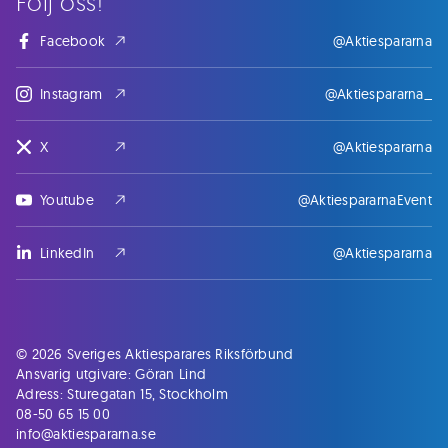
Följ oss!
Facebook
@Aktiespararna
Instagram
@Aktiespararna_
X
@Aktiespararna
Youtube
@AktiespararnaEvent
LinkedIn
@Aktiespararna
© 2026 Sveriges Aktiesparares Riksförbund
Ansvarig utgivare: Göran Lind
Adress: Sturegatan 15, Stockholm
08-50 65 15 00
info@aktiespararna.se