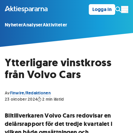
Logga in
Öpp
Nyheter
Analyser
Aktiviteter
Ytterligare vinstkross
från Volvo Cars
Av
Finwire/Redaktionen
23 oktober 2024
2
min lästid
Biltillverkaren Volvo Cars redovisar en
delårsrapport för det tredje kvartalet i
vilken både omsättningen och