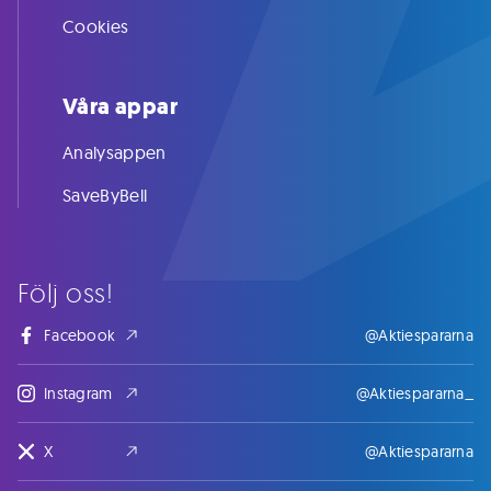
Cookies
Våra appar
Analysappen
SaveByBell
Följ oss!
Facebook
@Aktiespararna
Instagram
@Aktiespararna_
X
@Aktiespararna