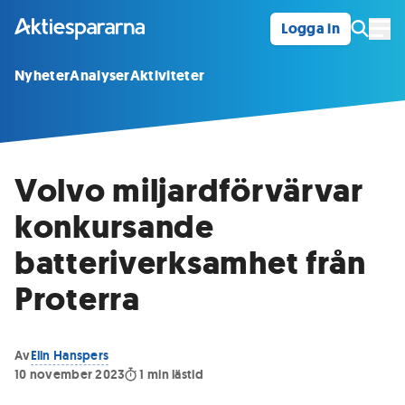
Logga in
Öpp
Nyheter
Analyser
Aktiviteter
Volvo miljardförvärvar
konkursande
batteriverksamhet från
Proterra
Av
Elin Hanspers
10 november 2023
1
min lästid