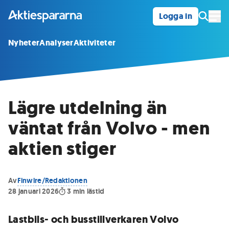
Logga in
Öpp
Nyheter
Analyser
Aktiviteter
Lägre utdelning än
väntat från Volvo - men
aktien stiger
Av
Finwire/Redaktionen
28 januari 2026
3
min lästid
Lastbils- och busstillverkaren Volvo