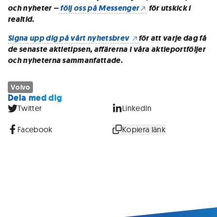
och nyheter –
följ oss på Messenger
för utskick i
realtid.
Signa upp dig på vårt nyhetsbrev
för att varje dag få
de senaste aktietipsen, affärerna i våra aktieportföljer
och nyheterna sammanfattade.
Volvo
Dela med dig
Twitter
LinkedIn
Facebook
Kopiera länk