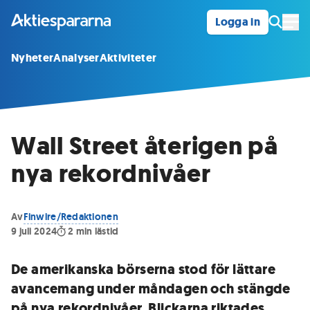
Logga in
Öpp
Nyheter
Analyser
Aktiviteter
Wall Street återigen på
nya rekordnivåer
Av
Finwire/Redaktionen
9 juli 2024
2
min lästid
De amerikanska börserna stod för lättare
avancemang under måndagen och stängde
på nya rekordnivåer. Blickarna riktades