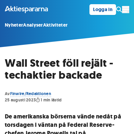
Logga in
Öpp
Nyheter
Analyser
Aktiviteter
Wall Street föll rejält -
techaktier backade
Av
Finwire/Redaktionen
25 augusti 2023
1
min lästid
De amerikanska börserna vände nedåt på
torsdagen i väntan på Federal Reserve-
chefen Jerome Powells tal på