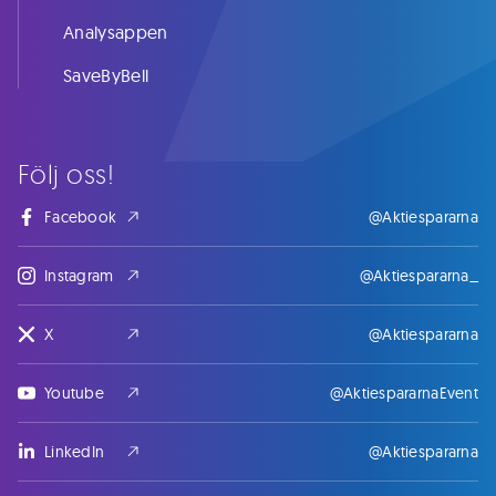
Analysappen
SaveByBell
Följ oss!
Facebook
@Aktiespararna
Instagram
@Aktiespararna_
X
@Aktiespararna
Youtube
@AktiespararnaEvent
LinkedIn
@Aktiespararna