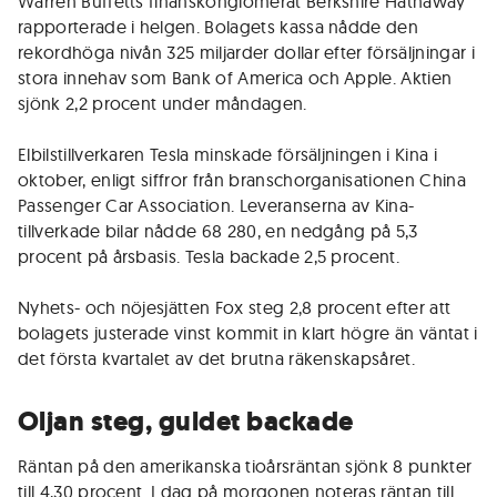
Warren Buffetts finanskonglomerat Berkshire Hathaway
rapporterade i helgen. Bolagets kassa nådde den
rekordhöga nivån 325 miljarder dollar efter försäljningar i
stora innehav som Bank of America och Apple. Aktien
sjönk 2,2 procent under måndagen.
Elbilstillverkaren Tesla minskade försäljningen i Kina i
oktober, enligt siffror från branschorganisationen China
Passenger Car Association. Leveranserna av Kina-
tillverkade bilar nådde 68 280, en nedgång på 5,3
procent på årsbasis. Tesla backade 2,5 procent.
Nyhets- och nöjesjätten Fox steg 2,8 procent efter att
bolagets justerade vinst kommit in klart högre än väntat i
det första kvartalet av det brutna räkenskapsåret.
Oljan steg, guldet backade
Räntan på den amerikanska tioårsräntan sjönk 8 punkter
till 4,30 procent. I dag på morgonen noteras räntan till