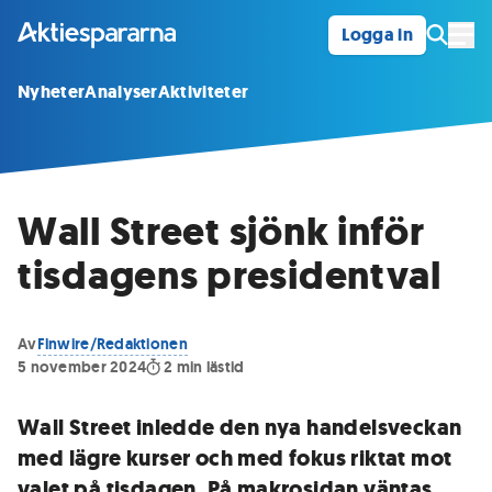
Logga in
Öpp
Nyheter
Analyser
Aktiviteter
Wall Street sjönk inför
tisdagens presidentval
Av
Finwire/Redaktionen
5 november 2024
2
min lästid
Wall Street inledde den nya handelsveckan
med lägre kurser och med fokus riktat mot
valet på tisdagen. På makrosidan väntas