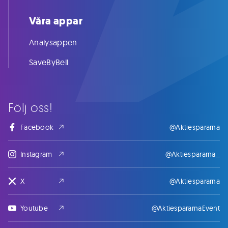
Våra appar
Analysappen
SaveByBell
Följ oss!
Facebook
@Aktiespararna
Instagram
@Aktiespararna_
X
@Aktiespararna
Youtube
@AktiespararnaEvent