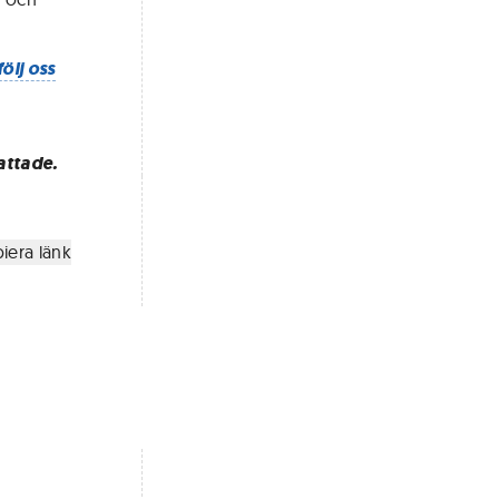
följ oss
attade.
iera länk