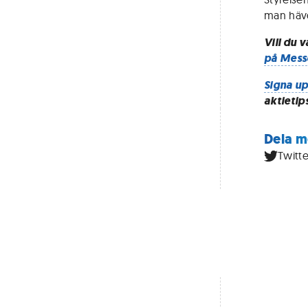
man hävd
Vill du 
på Mess
Signa up
aktietip
Dela m
Twitte