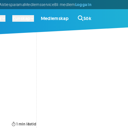
Logga in
ktiespararna
Medlemsservice
Bli medlem
r
Kunskap
Medlemskap
Sök
1
min lästid