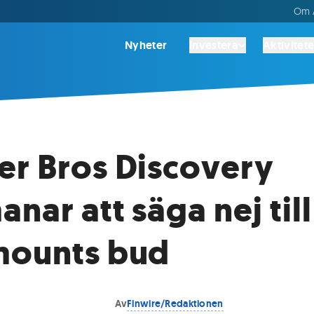
Om A
Nyheter
Investera
Aktivitete
r Bros Discovery
nar att säga nej till
mounts bud
Av
Finwire/Redaktionen