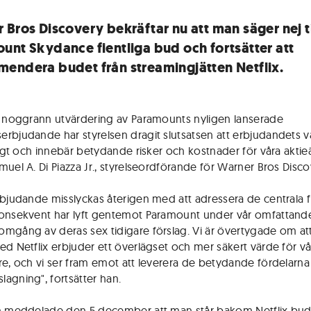
 Bros Discovery bekräftar nu att man säger nej ti
unt Skydance fientliga bud och fortsätter att
endera budet från streamingjätten Netflix.
n noggrann utvärdering av Paramounts nyligen lanserade
rbjudande har styrelsen dragit slutsatsen att erbjudandets v
kligt och innebär betydande risker och kostnader för våra aktie
muel A. Di Piazza Jr., styrelseordförande för Warner Bros Disco
rbjudande misslyckas återigen med att adressera de centrala 
onsekvent har lyft gentemot Paramount under vår omfattand
mgång av deras sex tidigare förslag. Vi är övertygade om att
ed Netflix erbjuder ett överlägset och mer säkert värde för vå
re, och vi ser fram emot att leverera de betydande fördelarn
agning", fortsätter han.
n meddelade den 5 december att man står bakom Netflix bu