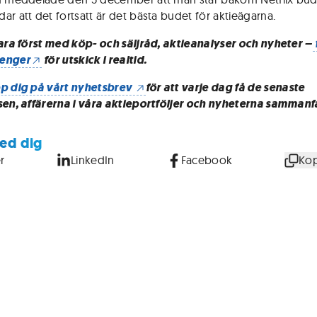
ar att det fortsatt är det bästa budet för aktieägarna.
vara först med köp- och säljråd, aktieanalyser och nyheter –
enger
för utskick i realtid.
p dig på vårt nyhetsbrev
för att varje dag få de senaste
sen, affärerna i våra aktieportföljer och nyheterna sammanf
ed dig
r
LinkedIn
Facebook
Kop