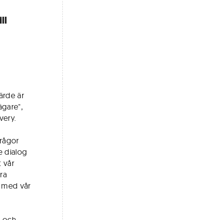
ll
ärde är
ägare",
very.
frågor
e dialog
 vår
ra
a med vår
d och