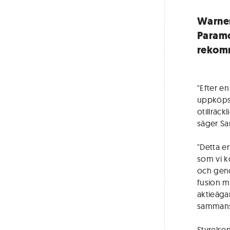
Warner
Paramo
rekomm
"Efter e
uppköpse
otillräc
säger Sa
"Detta e
som vi k
och geno
fusion m
aktieäga
sammansl
Styrelse