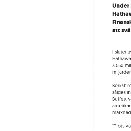
Under 
Hathaw
Finans
att svä
I slutet
Hathaway
3 550 mil
miljarder
Berkshire
såldes i
Buffett 
amerikans
marknade
"Trots v