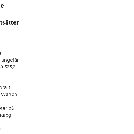
re
tsätter
e
r ungefär
på 325,2
rallt
t Warren
örer på
rategi.
är