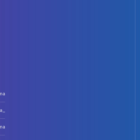
rna
na_
rna