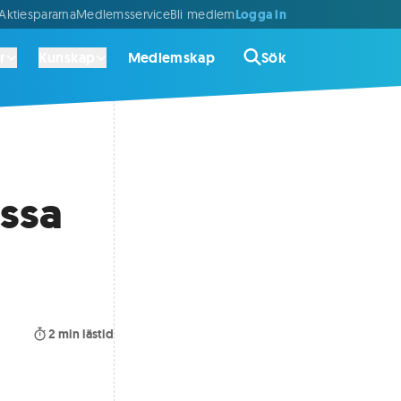
Logga in
ktiespararna
Medlemsservice
Bli medlem
r
Kunskap
Medlemskap
Sök
ssa
2
min lästid