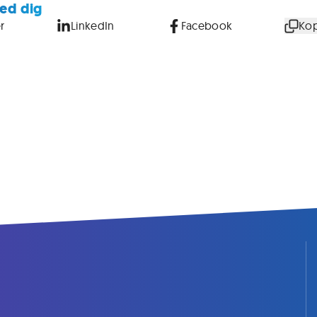
ed dig
r
LinkedIn
Facebook
Kop