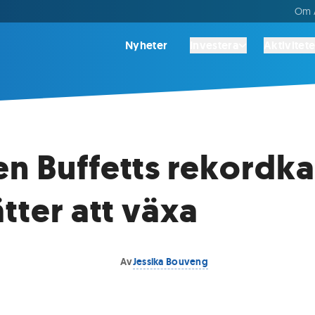
Om A
Nyheter
Investera
Aktivitete
n Buffetts rekordka
ätter att växa
Av
Jessika Bouveng