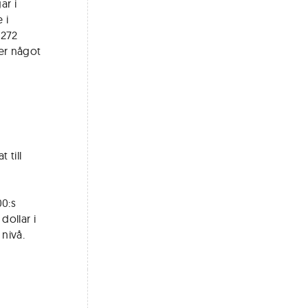
ar i
 i
 272
ier något
 till
00:s
dollar i
nivå.