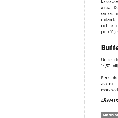
kassapos
aktier. 
omsättnin
miljarde
och är f
portfölj
Buffe
Under de
14,53 mi
Berkshire
avkastni
marknads
LÄS MER
Media oc