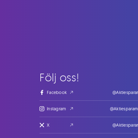
Följ oss!
Facebook
@Aktiespara
Instagram
@Aktiesparar
X
@Aktiespara