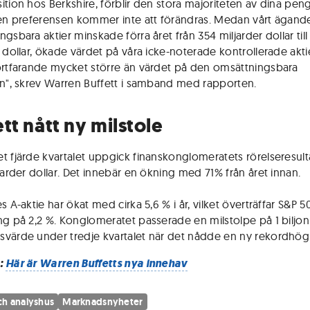
ition hos Berkshire, förblir den stora majoriteten av dina peng
Den preferensen kommer inte att förändras. Medan vårt ägande
gsbara aktier minskade förra året från 354 miljarder dollar till
r dollar, ökade värdet på våra icke-noterade kontrollerade akt
ortfarande mycket större än värdet på den omsättningsbara
en", skrev Warren Buffett i samband med rapporten.
tt nått ny milstole
t fjärde kvartalet uppgick finanskonglomeratets rörelseresultat
ljarder dollar. Det innebär en ökning med 71% från året innan.
s A-aktie har ökat med cirka 5,6 % i år, vilket överträffar S&P 5
ng på 2,2 %. Konglomeratet passerade en milstolpe på 1 biljon 
värde under tredje kvartalet när det nådde en ny rekordhög 
:
Här är Warren Buffetts nya innehav
h analyshus
Marknadsnyheter