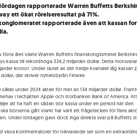
lördagen rapporterade Warren Buffetts Berkshi
ay ett ökat rörelseresultat på 71%.
konglomeratet rapporterade även att kassan for
lla.
 av förra året växte Warren Buffetts finanskonglomerat Berkshir
s kassa till rekordhöga 334,2 miljarder dollar. Detta motsvara
jarder kronor. Under slutet av det tredje kvartalet låg kassan 
 dollar, det skriver nyhetsbyrån Finwire.
 sålde under 2024 aktier för mer än 134 miljarder dollar. Framfö
nnehav i techjätten Apple och storbanken Bank of America. At
väljer att ha haft en sådan stor kassa under en period när den
ka börserna gått starkt har varit ett frågetecken för flera akt
n. Under lördagen gavs dock inga direkta svar på Buffetts st
ad vissa kommentatorer för närvarande ser som en extraordin