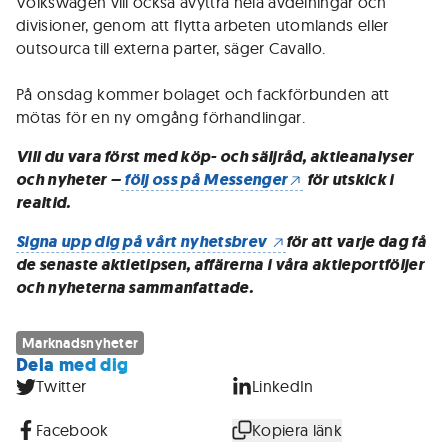
Volkswagen vill också avyttra hela avdelningar och
divisioner, genom att flytta arbeten utomlands eller
outsourca till externa parter, säger Cavallo.
På onsdag kommer bolaget och fackförbunden att
mötas för en ny omgång förhandlingar.
Vill du vara först med köp- och säljråd, aktieanalyser
och nyheter –
följ oss på Messenger
för utskick i
realtid.
Signa upp dig på vårt nyhetsbrev
för att varje dag få
de senaste aktietipsen, affärerna i våra aktieportföljer
och nyheterna sammanfattade.
Marknadsnyheter
Dela med dig
Twitter
LinkedIn
Facebook
Kopiera länk