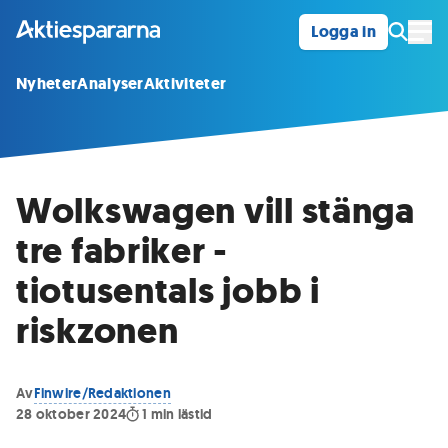
Logga in
Öpp
Nyheter
Analyser
Aktiviteter
Wolkswagen vill stänga
tre fabriker -
tiotusentals jobb i
riskzonen
Av
Finwire/Redaktionen
28 oktober 2024
1
min lästid