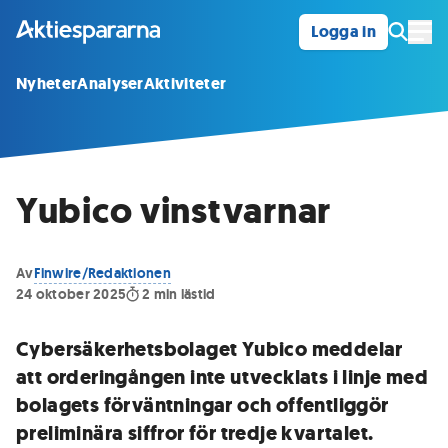
Logga in
Öpp
Nyheter
Analyser
Aktiviteter
Yubico vinstvarnar
Av
Finwire/Redaktionen
24 oktober 2025
2
min lästid
Cybersäkerhetsbolaget Yubico meddelar
att orderingången inte utvecklats i linje med
bolagets förväntningar och offentliggör
preliminära siffror för tredje kvartalet.