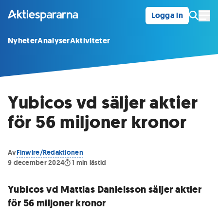
Logga in
Öpp
Nyheter
Analyser
Aktiviteter
Yubicos vd säljer aktier
för 56 miljoner kronor
Av
Finwire/Redaktionen
9 december 2024
1
min lästid
Yubicos vd Mattias Danielsson säljer aktier
för 56 miljoner kronor