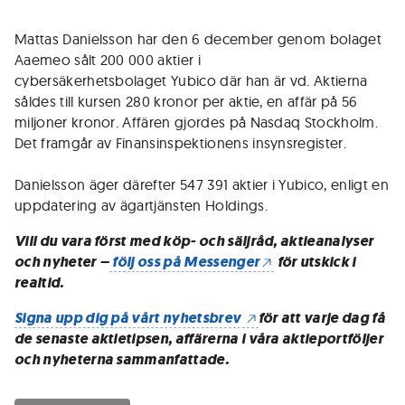
Mattas Danielsson har den 6 december genom bolaget
Aaemeo sålt 200 000 aktier i
cybersäkerhetsbolaget Yubico där han är vd. Aktierna
såldes till kursen 280 kronor per aktie, en affär på 56
miljoner kronor. Affären gjordes på Nasdaq Stockholm.
Det framgår av Finansinspektionens insynsregister.
Danielsson äger därefter 547 391 aktier i Yubico, enligt en
uppdatering av ägartjänsten Holdings.
Vill du vara först med köp- och säljråd, aktieanalyser
och nyheter –
följ oss på Messenger
för utskick i
realtid.
Signa upp dig på vårt nyhetsbrev
för att varje dag få
de senaste aktietipsen, affärerna i våra aktieportföljer
och nyheterna sammanfattade.