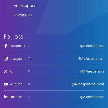
Analysappen
SaveByBell
Följ oss!
Facebook
@Aktiespararna
Instagram
@Aktiespararna_
X
@Aktiespararna
Youtube
@AktiespararnaEvent
LinkedIn
@Aktiespararna