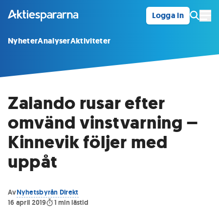
Logga in
Öpp
Nyheter
Analyser
Aktiviteter
Zalando rusar efter
omvänd vinstvarning –
Kinnevik följer med
uppåt
Av
Nyhetsbyrån Direkt
16 april 2019
1
min lästid