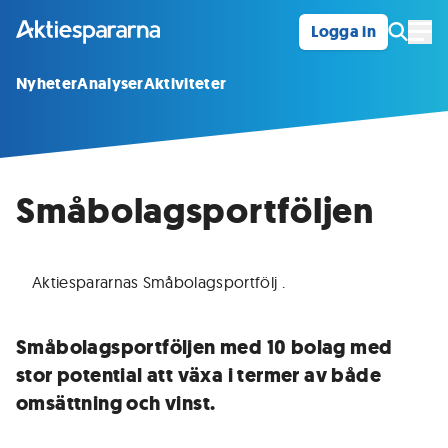
Logga in
Öpp
Nyheter
Analyser
Aktiviteter
Småbolagsportföljen
Aktiespararnas Småbolagsportfölj
.
Småbolagsportföljen med 10 bolag med
stor potential att växa i termer av både
omsättning och vinst.