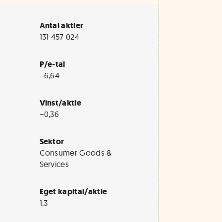
Antal aktier
131 457 024
P/e-tal
−6,64
Vinst/aktie
−0,36
Sektor
Consumer Goods &
Services
Eget kapital/aktie
1,3