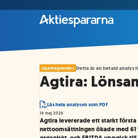
Detta är en betald analys
Uppdragsanalys
Agtira: Lönsa
Läs hela analysen som PDF
19 maj 2026
Agtira levererade ett starkt första
nettoomsättningen ökade med 61 
organiskt, och EBITDA uppgick til