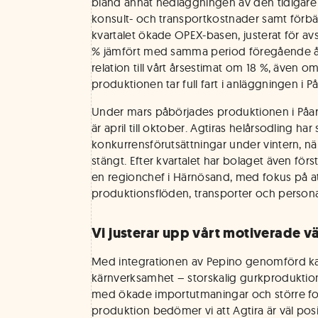
bland annat nedläggningen av den tidigare 
konsult- och transportkostnader samt förbät
kvartalet ökade OPEX-basen, justerat för av
% jämfört med samma period föregående år, v
relation till vårt årsestimat om 18 %, även o
produktionen tar full fart i anläggningen i P
Under mars påbörjades produktionen i Påar
är april till oktober. Agtiras helårsodling har
konkurrensförutsättningar under vintern, nä
stängt. Efter kvartalet har bolaget även för
en regionchef i Härnösand, med fokus på at
produktionsflöden, transporter och persona
Vi justerar upp vårt motiverade värd
Med integrationen av Pepino genomförd kan
kärnverksamhet – storskalig gurkproduktio
med ökade importutmaningar och större f
produktion bedömer vi att Agtira är väl pos