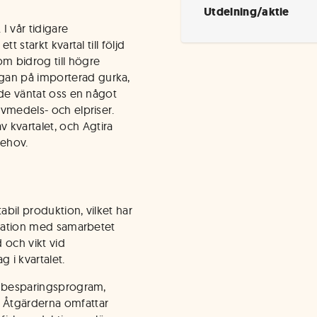
Utdelning/aktie
I vår tidigare
tt starkt kvartal till följd
om bidrog till högre
gan på importerad gurka,
hade väntat oss en något
ivmedels- och elpriser.
 kvartalet, och Agtira
behov.
abil produktion, vilket har
bination med samarbetet
 och vikt vid
 i kvartalet.
tt besparingsprogram,
. Åtgärderna omfattar