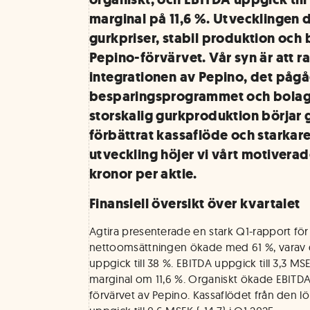
marginal på 11,6 %. Utvecklingen 
gurkpriser, stabil produktion och 
Pepino-förvärvet. Vår syn är att r
integrationen av Pepino, det påg
besparingsprogrammet och bolag
storskalig gurkproduktion börjar 
förbättrat kassaflöde och starkare
utveckling höjer vi vårt motiverade
kronor per aktie.
Finansiell översikt över kvartalet
Agtira presenterade en stark Q1-rapport för
nettoomsättningen ökade med 61 %, varav d
uppgick till 38 %. EBITDA uppgick till 3,3 
marginal om 11,6 %. Organiskt ökade EBITD
förvärvet av Pepino. Kassaflödet från den