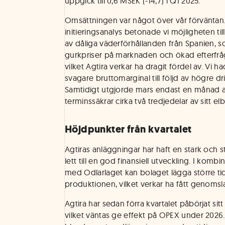
uppgick till 0,6 MSEK (-14,7) i Q1 2025.
Omsättningen var något över vår förväntan. 
initieringsanalys betonade vi möjligheten till e
av dåliga väderförhållanden från Spanien, s
gurkpriser på marknaden och ökad efterfrå
vilket Agtira verkar ha dragit fördel av. Vi 
svagare bruttomarginal till följd av högre dr
Samtidigt utgjorde mars endast en månad av
terminssäkrar cirka två tredjedelar av sitt el
Höjdpunkter från kvartalet
Agtiras anläggningar har haft en stark och st
lett till en god finansiell utveckling. I kom
med Odlarlaget kan bolaget lägga större tid
produktionen, vilket verkar ha fått genomslag
Agtira har sedan förra kvartalet påbörjat si
vilket väntas ge effekt på OPEX under 2026