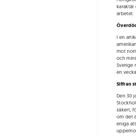
karaktär
arbetet.
Överdöd
I en art
amerikan
mot norm
och minst
Sverige 
en vecka
Siffran s
Den 30 ja
Stockhol
säkert, 
om det är
eniga at
uppemot 