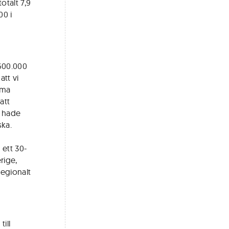
otalt 7,9
00 i
-600.000
tt vi
mma
att
n hade
ska.
ett 30-
rige,
Regionalt
ill