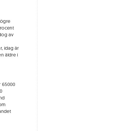
högre
procent
 dog av
, idag är
n äldre i
r 65000
00
and
som
Landet