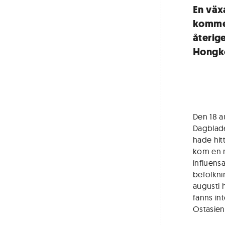
En väx
kommer
återig
Hongko
Den 18 a
Dagblade
hade hit
kom en ny
influens
befolkni
augusti h
fanns in
Ostasien