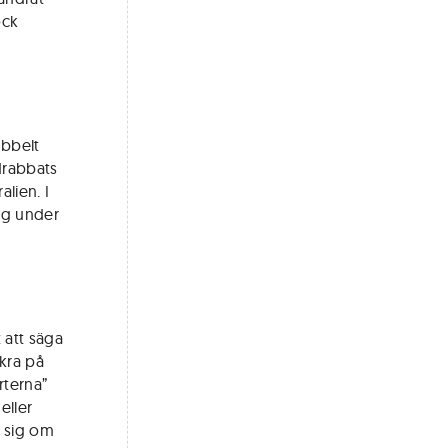
ock
ubbelt
drabbats
lien. I
ong under
 att säga
äkra på
rterna”
eller
a sig om