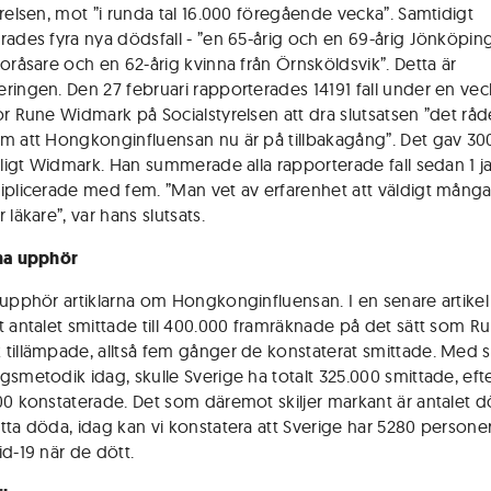
yrelsen, mot ”i runda tal 16.000 föregående vecka”. Samtidigt
rades fyra nya dödsfall - ”en 65-årig och en 69-årig Jönköpin
Boråsare och en 62-årig kvinna från Örnsköldsvik”. Detta är
ringen. Den 27 februari rapporterades 14191 fall under en veck
or Rune Widmark på Socialstyrelsen att dra slutsatsen ”det råd
m att Hongkonginfluensan nu är på tillbakagång”. Det gav 300
enligt Widmark. Han summerade alla rapporterade fall sedan 1 j
iplicerade med fem. ”Man vet av erfarenhet att väldigt många
 läkare”, var hans slutsats.
na upphör
 upphör artiklarna om Hongkonginfluensan. I en senare artikel
t antalet smittade till 400.000 framräknade på det sätt som R
tillämpade, alltså fem gånger de konstaterat smittade. Med
gsmetodik idag, skulle Sverige ha totalt 325.000 smittade, eft
00 konstaterade. Det som däremot skiljer markant är antalet d
tta döda, idag kan vi konstatera att Sverige har 5280 person
id-19 när de dött.