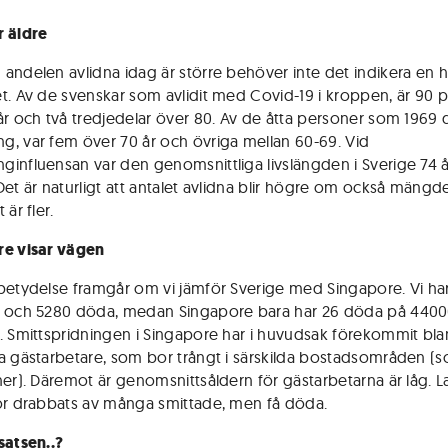
 äldre
andelen avlidna idag är större behöver inte det indikera en 
t. Av de svenskar som avlidit med Covid-19 i kroppen, är 90 
år och två tredjedelar över 80. Av de åtta personer som 1969
, var fem över 70 år och övriga mellan 60-69. Vid
influensan var den genomsnittliga livslängden i Sverige 74 år
Det är naturligt att antalet avlidna blir högre om också mängde
 är fler.
re visar vägen
betydelse framgår om vi jämför Sverige med Singapore. Vi ha
e och 5280 döda, medan Singapore bara har 26 döda på 440
. Smittspridningen i Singapore har i huvudsak förekommit bl
a gästarbetare, som bor trångt i särskilda bostadsområden (
ner). Däremot är genomsnittsåldern för gästarbetarna är låg. 
ör drabbats av många smittade, men få döda.
satsen..?