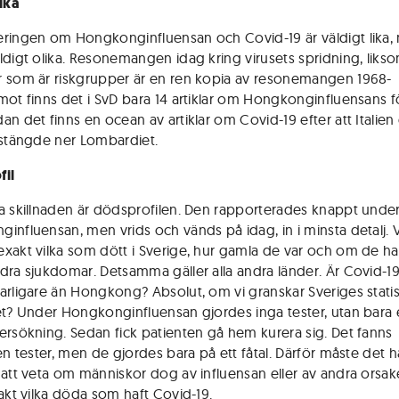
lika
ringen om Hongkonginfluensan och Covid-19 är väldigt lika,
ldigt olika. Resonemangen idag kring virusets spridning, likso
 som är riskgrupper är en ren kopia av resonemangen 1968-
mot finns det i SvD bara 14 artiklar om Hongkonginfluensans f
an det finns en ocean av artiklar om Covid-19 efter att Italien
 stängde ner Lombardiet.
fil
a skillnaden är dödsprofilen. Den rapporterades knappt unde
influensan, men vrids och vänds på idag, in i minsta detalj. V
xakt vilka som dött i Sverige, hur gamla de var och om de h
dra sjukdomar. Detsamma gäller alla andra länder. Är Covid-19
arligare än Hongkong? Absolut, om vi granskar Sveriges statis
et? Under Hongkonginfluensan gjordes inga tester, utan bara
ersökning. Sedan fick patienten gå hem kurera sig. Det fanns
en tester, men de gjordes bara på ett fåtal. Därför måste det ha
 att veta om människor dog av influensan eller av andra orsak
xakt vilka döda som haft Covid-19.