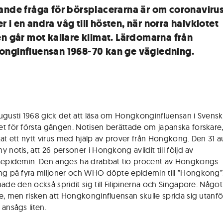
ande fråga för börsplacerarna är om coronaviru
 i en andra våg till hösten, när norra halvklotet
en går mot kallare klimat. Lärdomarna från
nginfluensan 1968-70 kan ge vägledning.
ugusti 1968 gick det att läsa om Hongkonginfluensan i Svens
t för första gången. Notisen berättade om japanska forskare
tat ett nytt virus med hjälp av prover från Hongkong. Den 31 a
 notis, att 26 personer i Hongkong avlidit till följd av
aepidemin. Den anges ha drabbat tio procent av Hongkongs
ng på fyra miljoner och WHO döpte epidemin till ”Hongkong”.
ade den också spridit sig till Filipinerna och Singapore. Något
te, men risken att Hongkonginfluensan skulle sprida sig utanfö
 ansågs liten.