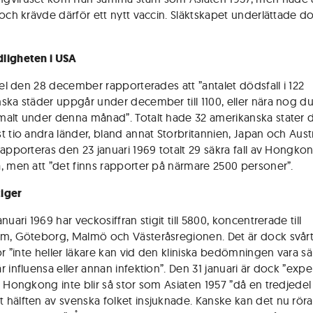
 och krävde därför ett nytt vaccin. Släktskapet underlättade d
ligheten i USA
ikel den 28 december rapporterades att ”antalet dödsfall i 122
ska städer uppgår under december till 1100, eller nära nog d
alt under denna månad”. Totalt hade 32 amerikanska stater 
 tio andra länder, bland annat Storbritannien, Japan och Austra
rapporteras den 23 januari 1969 totalt 29 säkra fall av Hongk
, men att ”det finns rapporter på närmare 2500 personer”.
tiger
nuari 1969 har veckosiffran stigit till 5800, koncentrerade till
m, Göteborg, Malmö och Västeråsregionen. Det är dock svårt
för ”inte heller läkare kan vid den kliniska bedömningen vara s
 influensa eller annan infektion”. Den 31 januari är dock ”expe
t Hongkong inte blir så stor som Asiaten 1957 ”då en tredjedel 
hälften av svenska folket insjuknade. Kanske kan det nu rör