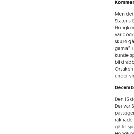
Kommer 
Men det 
Statens B
Hongkong
var dock
skulle gå
gamla”. 
kunde spå
bli drab
Orsaken 
under vin
December
Den 15 d
Det var 
passager
räknade 
gå till 
Hongkon