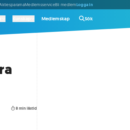
Logga in
ktiespararna
Medlemsservice
Bli medlem
r
Kunskap
Medlemskap
Sök
ra
8
min lästid