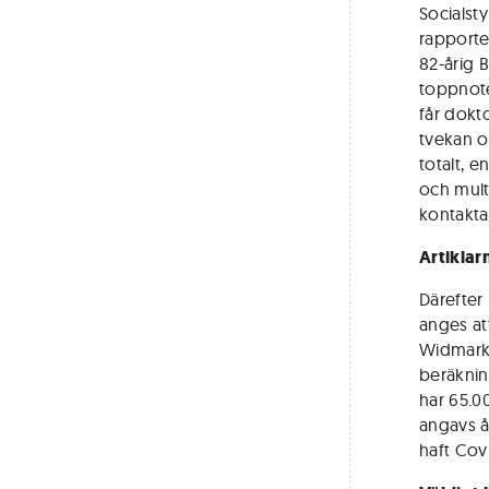
Socialst
rapporte
82-årig 
toppnote
får dokt
tvekan o
totalt, 
och mult
kontaktar
Artiklar
Därefter
anges at
Widmark 
beräknin
har 65.0
angavs å
haft Cov