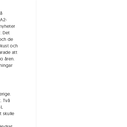
på
 A2-
nyheter
. Det
 och de
tkust och
arade att
io åren.
ningar
rige.
. Två
BL
 skulle
ändrat