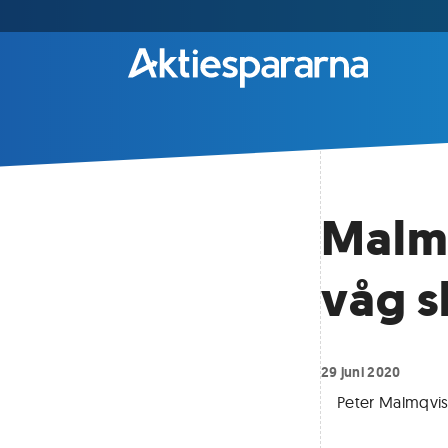
Malmq
våg s
29 juni 2020
Peter Malmqvi