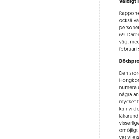
Väldigt 
Rapporte
också vä
personer
69. Däre
våg, med
februari
Dödspro
Den stor
Hongkong
numera e
några an
mycket f
kan vi d
läkarund
visserlig
omöjligt
vet vi e