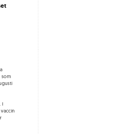
set
ka
, som
ugusti
 I
 vaccin
r