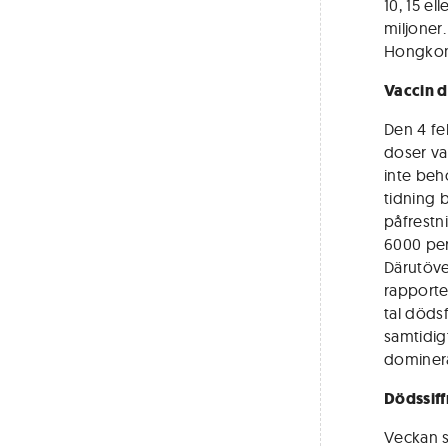
10, 15 el
miljoner
Hongkon
Vaccin d
Den 4 fe
doser va
inte beh
tidning 
påfrestn
6000 per
Därutöve
rapporte
tal dödsf
samtidig
dominera
Dödssiff
Veckan s