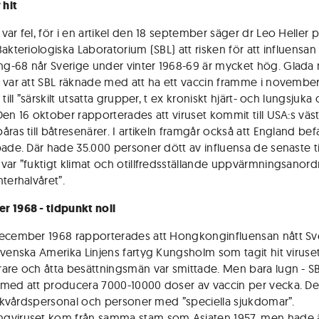
hit
var fel, för i en artikel den 18 september säger dr Leo Heller 
akteriologiska Laboratorium (SBL) att risken för att influensan
-68 når Sverige under vinter 1968-69 är mycket hög. Glada 
 var att SBL räknade med att ha ett vaccin framme i november
 till ”särskilt utsatta grupper, t ex kroniskt hjärt- och lungsjuka
Den 16 oktober rapporterades att viruset kommit till USA:s väs
ras till båtresenärer. I artikeln framgår också att England bef
bade. Där hade 35.000 personer dött av influensa de senaste t
var ”fuktigt klimat och otillfredsställande uppvärmningsanord
terhalvåret”.
 1968 - tidpunkt noll
ecember 1968 rapporterades att Hongkonginfluensan nått Sve
Svenska Amerika Linjens fartyg Kungsholm som tagit hit viruset
are och åtta besättningsmän var smittade. Men bara lugn - S
med att producera 7000-10000 doser av vaccin per vecka. Det
sjukvårdspersonal och personer med ”speciella sjukdomar”.
gviruset kom från samma stam som Asiaten 1957, men hade 