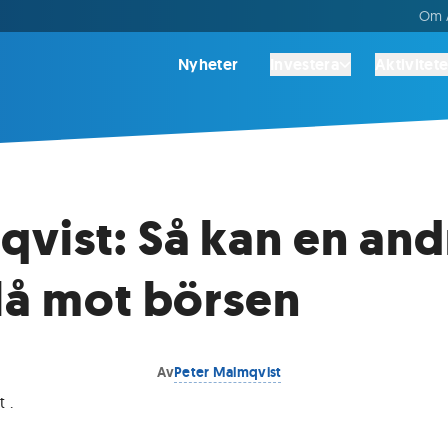
Om A
Nyheter
Investera
Aktivitete
vist: Så kan en and
lå mot börsen
Av
Peter Malmqvist
st
.