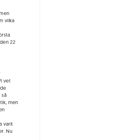
 men
m vilka
örsta
 den 22
r
i vet
ade
 så
tik, men
 en
 varit
er. Nu