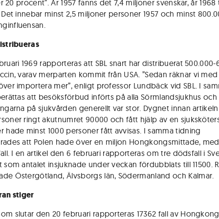
ler 20 procent”. År 1957 fanns det 7,4 miljoner svenskar, år 1968 t
. Det innebar minst 2,5 miljoner personer 1957 och minst 800.0
ginfluensan.
istribueras
bruari 1969 rapporteras att SBL snart har distribuerat 500.000
ccin, varav merparten kommit från USA. ”Sedan räknar vi med a
över importera mer”, enligt professor Lundbäck vid SBL. I sa
berättas att besöksförbud införts på alla Sörmlandsjukhus och 
ingarna på sjukvården generellt var stor. Dygnet innan artikel
soner ringt akutnumret 90000 och fått hjälp av en sjuksköter
r hade minst 1000 personer fått avvisas. I samma tidning
rades att Polen hade över en miljon Hongkongsmittade, med 
all. I en artikel den 6 februari rapporteras om tre dödsfall i Sve
t som antalet insjuknade under veckan fördubblats till 11500. 
de Östergötland, Älvsborgs län, Södermanland och Kalmar.
ran stiger
om slutar den 20 februari rapporteras 17362 fall av Hongkong t