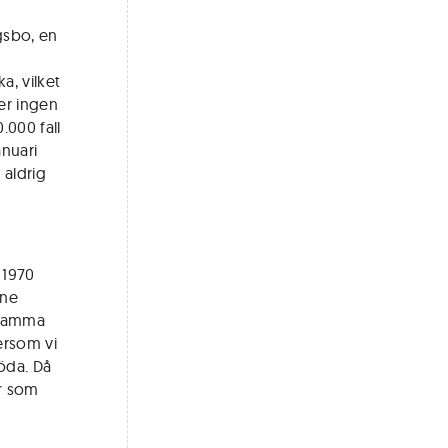
gsbo, en
a, vilket
er ingen
.000 fall
anuari
 aldrig
 1970
une
 samma
ersom vi
öda. Då
er som