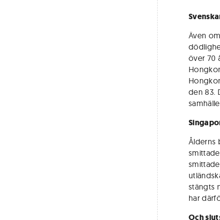
Svenskar
Även om 
dödlighe
över 70 
Hongkong
Hongkong
den 83. 
samhället
Singapo
Ålderns 
smittad
smittade
utländsk
stängts 
har därf
Och slut