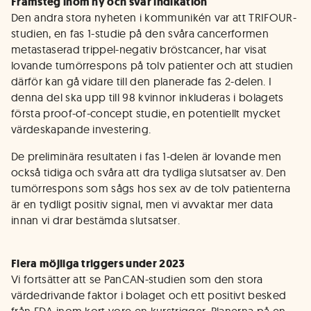
Framsteg inom ny och svår indikation
Den andra stora nyheten i kommunikén var att TRIFOUR-
studien, en fas 1-studie på den svåra cancerformen
metastaserad trippel-negativ bröstcancer, har visat
lovande tumörrespons på tolv patienter och att studien
därför kan gå vidare till den planerade fas 2-delen. I
denna del ska upp till 98 kvinnor inkluderas i bolagets
första proof-of-concept studie, en potentiellt mycket
värdeskapande investering.
De preliminära resultaten i fas 1-delen är lovande men
också tidiga och svåra att dra tydliga slutsatser av. Den
tumörrespons som sågs hos sex av de tolv patienterna
är en tydligt positiv signal, men vi avvaktar mer data
innan vi drar bestämda slutsatser.
Flera möjliga triggers under 2023
Vi fortsätter att se PanCAN-studien som den stora
värdedrivande faktor i bolaget och ett positivt besked