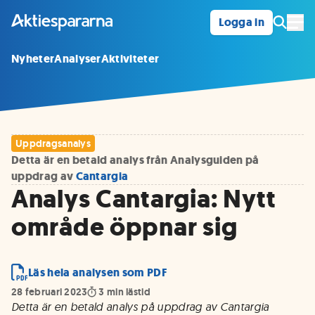
Logga in
Öpp
Nyheter
Analyser
Aktiviteter
Uppdragsanalys
Detta är en betald analys från Analysguiden på
uppdrag av
Cantargia
Analys Cantargia: Nytt
område öppnar sig
Läs hela analysen som PDF
28 februari 2023
3
min lästid
Detta är en betald analys på uppdrag av Cantargia