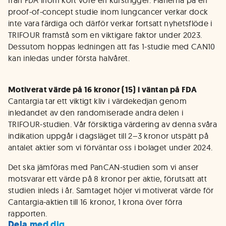
från FDA inom kort vore en kurstrigger. Planerna på en
proof-of-concept studie inom lungcancer verkar dock
inte vara färdiga och därför verkar fortsatt nyhetsflöde i
TRIFOUR framstå som en viktigare faktor under 2023.
Dessutom hoppas ledningen att fas 1-studie med CAN10
kan inledas under första halvåret.
Motiverat värde på 16 kronor (15) i väntan på FDA
Cantargia tar ett viktigt kliv i värdekedjan genom
inledandet av den randomiserade andra delen i
TRIFOUR-studien. Vår försiktiga värdering av denna svåra
indikation uppgår i dagsläget till 2–3 kronor utspätt på
antalet aktier som vi förväntar oss i bolaget under 2024.
Det ska jämföras med PanCAN-studien som vi anser
motsvarar ett värde på 8 kronor per aktie, förutsatt att
studien inleds i år. Samtaget höjer vi motiverat värde för
Cantargia-aktien till 16 kronor, 1 krona över förra
rapporten.
Dela med dig