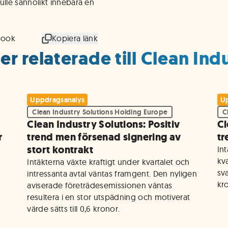
lle sannolikt innebära en
book
Kopiera länk
r relaterade till Clean Ind
Uppdragsanalys
Up
Clean Industry Solutions Holding Europe
C
Clean Industry Solutions: Positiv
Cl
r
trend men försenad signering av
tr
stort kontrakt
In
kva
Intäkterna växte kraftigt under kvartalet och 
sva
 
intressanta avtal väntas framgent. Den nyligen 
kr
aviserade företrädesemissionen väntas 
 
resultera i en stor utspädning och motiverat 
värde sätts till 0,6 kronor.