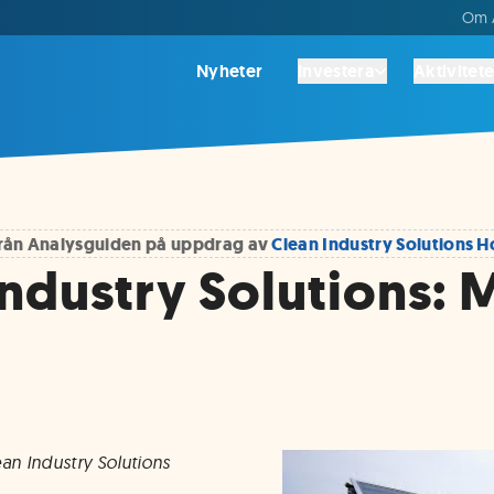
Om A
Nyheter
Investera
Aktivitete
 från Analysguiden på uppdrag av
Clean Industry Solutions 
Industry Solutions: 
an Industry Solutions