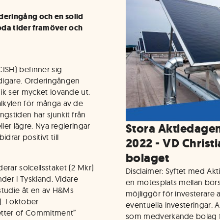
rderingång och en solid
oda tider framöver och
CISH) befinner sig
tidigare. Orderingången
nik ser mycket lovande ut.
alkylen för många av de
ngstiden har sjunkit från
eller lägre. Nya regleringar
Stora Aktiedage
drar positivt till
2022 - VD Christ
bolaget
erar solcellsstaket (2 Mkr)
Disclaimer: Syftet med Ak
nder i Tyskland. Vidare
en mötesplats mellan bör
tudie åt en av H&Ms
möjliggör för investerare a
). I oktober
eventuella investeringar. 
Letter of Commitment”
som medverkande bolag fr