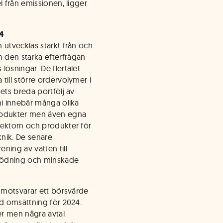
l från emissionen, ligger
24
 utvecklas starkt från och
 den starka efterfrågan
lösningar. De flertalet
till större ordervolymer i
ets breda portfölj av
mi innebär många olika
produkter men även egna
lektorn och produkter för
nik. De senare
ning av vatten till
gödning och minskade
h motsvarar ett börsvärde
ad omsättning för 2024.
er men några avtal