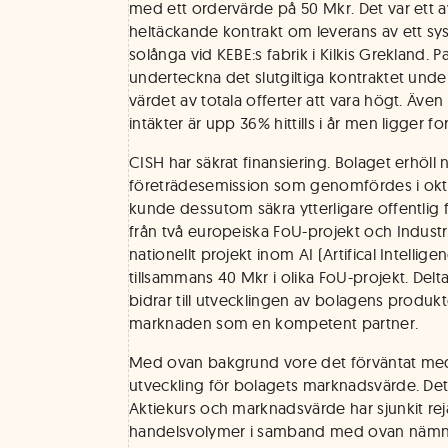
med ett ordervärde på 50 Mkr. Det var ett 
heltäckande kontrakt om leverans av ett sy
solånga vid KEBE:s fabrik i Kilkis Grekland. P
underteckna det slutgiltiga kontraktet under
värdet av totala offerter att vara högt. Även
intäkter är upp 36% hittills i år men ligger f
CISH har säkrat finansiering. Bolaget erhöll 
företrädesemission som genomfördes i okt
kunde dessutom säkra ytterligare offentlig f
från två europeiska FoU-projekt och Industria
nationellt projekt inom AI (Artifical Intellig
tillsammans 40 Mkr i olika FoU-projekt. De
bidrar till utvecklingen av bolagens produkt
marknaden som en kompetent partner.
Med ovan bakgrund vore det förväntat med e
utveckling för bolagets marknadsvärde. Det h
Aktiekurs och marknadsvärde har sjunkit rej
handelsvolymer i samband med ovan nämnd