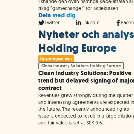
liknande den ovan nämnda Kebe-affären sku
riktig ”gamechanger” för aktiekursen.
Dela med dig
Twitter
LinkedIn
Face
Nyheter och analyse
Holding Europe
Uppdragsanalys
Clean Industry Solutions Holding Europe
Clean Industry Solutions: Positive
trend but delayed signing of majo
contract
Revenues grew strongly during the quarter 
and interesting agreements are expected in
the future. The recently announced rights 
issue is expected to result in a large dilution
and fair value is set at SEK 0.6.
