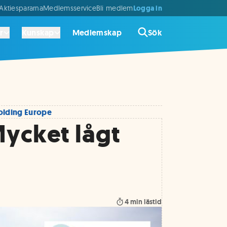
Logga in
ktiespararna
Medlemsservice
Bli medlem
r
Kunskap
Medlemskap
Sök
Holding Europe
Mycket lågt
4
min lästid