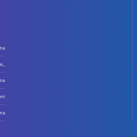
rna
na_
rna
ent
rna