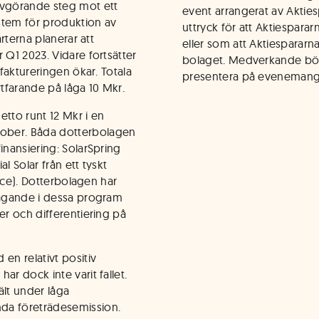
avgörande steg mot ett
event arrangerat av Aktie
stem för produktion av
uttryck för att Aktiespara
arterna planerar att
eller som att Aktiespararn
 Q1 2023. Vidare fortsätter
bolaget. Medverkande börs
 faktureringen ökar. Totala
presentera på evenemang
ortfarande på låga 10 Mkr.
netto runt 12 Mkr i en
ober. Båda dotterbolagen
inansiering: SolarSpring
l Solar från ett tyskt
ence). Dotterbolagen har
ltagande i dessa program
er och differentiering på
n relativt positiv
ar dock inte varit fallet.
ält under låga
a företrädesemission.