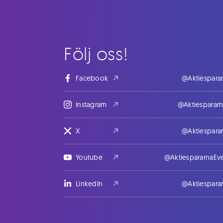
Följ oss!
Facebook
@Aktiespara
Instagram
@Aktiesparar
X
@Aktiespara
Youtube
@AktiespararnaEv
LinkedIn
@Aktiespara