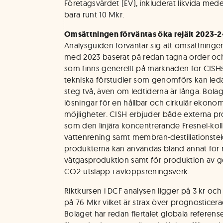
Företagsvärdet (EV), inkluderat likvida mede
bara runt 10 Mkr.
Omsättningen förväntas öka rejält 2023-
Analysguiden förväntar sig att omsättningen
med 2023 baserat på redan tagna order och
som finns generellt på marknaden för CISHs 
tekniska förstudier som genomförs kan leda 
steg två, även om ledtiderna är långa. Bolag
lösningar för en hållbar och cirkulär ekono
möjligheter. CISH erbjuder både externa 
som den linjära koncentrerande Fresnel-kol
vattenrening samt membran-destillationstek
produkterna kan användas bland annat för re
vätgasproduktion samt för produktion av 
CO2-utsläpp i avloppsreningsverk.
Riktkursen i DCF analysen ligger på 3 kr oc
på 76 Mkr vilket är strax över prognosticer
Bolaget har redan flertalet globala referens