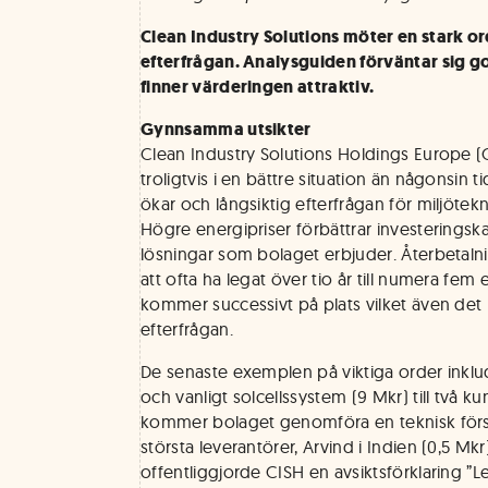
Clean Industry Solutions möter en stark o
efterfrågan. Analysguiden förväntar sig g
finner värderingen attraktiv.
Gynnsamma utsikter
Clean Industry Solutions Holdings Europe (
troligtvis i en bättre situation än någonsin 
ökar och långsiktig efterfrågan för miljötek
Högre energipriser förbättrar investeringsk
lösningar som bolaget erbjuder. Återbetalni
att ofta ha legat över tio år till numera fem 
kommer successivt på plats vilket även det bi
efterfrågan.
De senaste exemplen på viktiga order inklud
och vanligt solcellssystem (9 Mkr) till två ku
kommer bolaget genomföra en teknisk förs
största leverantörer, Arvind i Indien (0,5 Mkr
offentliggjorde CISH en avsiktsförklaring ”