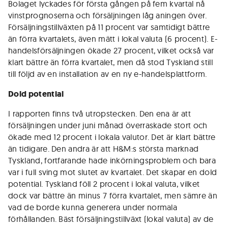
Bolaget lyckades för första gången på fem kvartal nå
vinstprognoserna och försäljningen låg aningen över.
Försäljningstillväxten på 11 procent var samtidigt bättre
än förra kvartalets, även mätt i lokal valuta (6 procent). E-
handelsförsäljningen ökade 27 procent, vilket också var
klart bättre än förra kvartalet, men då stod Tyskland still
till följd av en installation av en ny e-handelsplattform.
Dold potential
I rapporten finns två utropstecken. Den ena är att
försäljningen under juni månad överraskade stort och
ökade med 12 procent i lokala valutor. Det är klart bättre
än tidigare. Den andra är att H&M:s största marknad
Tyskland, fortfarande hade inkörningsproblem och bara
var i full sving mot slutet av kvartalet. Det skapar en dold
potential. Tyskland föll 2 procent i lokal valuta, vilket
dock var bättre än minus 7 förra kvartalet, men sämre än
vad de borde kunna generera under normala
förhållanden. Bäst försäljningstillväxt (lokal valuta) av de