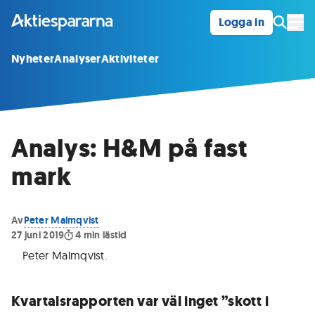
Logga in
Öpp
Nyheter
Analyser
Aktiviteter
Analys: H&M på fast
mark
Av
Peter Malmqvist
27 juni 2019
4
min lästid
Peter Malmqvist
.
Kvartalsrapporten var väl inget ”skott i