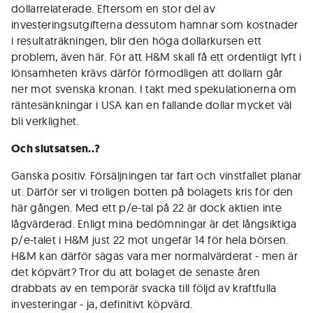
dollarrelaterade. Eftersom en stor del av
investeringsutgifterna dessutom hamnar som kostnader
i resultaträkningen, blir den höga dollarkursen ett
problem, även här. För att H&M skall få ett ordentligt lyft i
lönsamheten krävs därför förmodligen att dollarn går
ner mot svenska kronan. I takt med spekulationerna om
räntesänkningar i USA kan en fallande dollar mycket väl
bli verklighet.
Och slutsatsen..?
Ganska positiv. Försäljningen tar fart och vinstfallet planar
ut. Därför ser vi troligen botten på bolagets kris för den
här gången. Med ett p/e-tal på 22 är dock aktien inte
lågvärderad. Enligt mina bedömningar är det långsiktiga
p/e-talet i H&M just 22 mot ungefär 14 för hela börsen.
H&M kan därför sägas vara mer normalvärderat - men är
det köpvärt? Tror du att bolaget de senaste åren
drabbats av en temporär svacka till följd av kraftfulla
investeringar - ja, definitivt köpvärd.