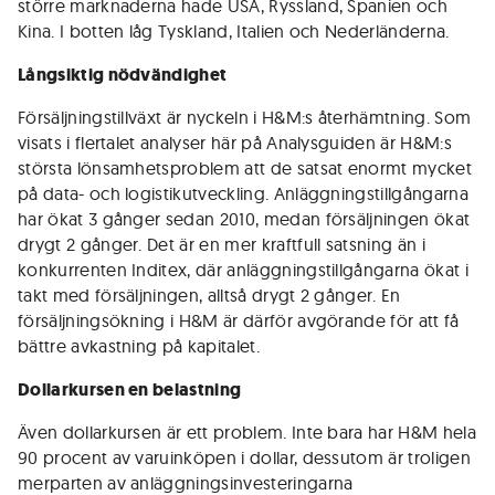
större marknaderna hade USA, Ryssland, Spanien och
Kina. I botten låg Tyskland, Italien och Nederländerna.
Långsiktig nödvändighet
Försäljningstillväxt är nyckeln i H&M:s återhämtning. Som
visats i flertalet analyser här på Analysguiden är H&M:s
största lönsamhetsproblem att de satsat enormt mycket
på data- och logistikutveckling. Anläggningstillgångarna
har ökat 3 gånger sedan 2010, medan försäljningen ökat
drygt 2 gånger. Det är en mer kraftfull satsning än i
konkurrenten Inditex, där anläggningstillgångarna ökat i
takt med försäljningen, alltså drygt 2 gånger. En
försäljningsökning i H&M är därför avgörande för att få
bättre avkastning på kapitalet.
Dollarkursen en belastning
Även dollarkursen är ett problem. Inte bara har H&M hela
90 procent av varuinköpen i dollar, dessutom är troligen
merparten av anläggningsinvesteringarna