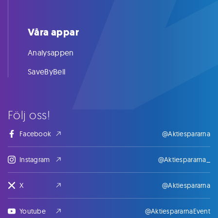
Våra appar
Analysappen
SaveByBell
Följ oss!
Facebook
@Aktiespararna
Instagram
@Aktiespararna_
X
@Aktiespararna
Youtube
@AktiespararnaEvent