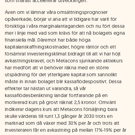
som snarast accelererar utvecklingen.
Även om vi lämnar våra omsättningsprognoser
opåverkade, börjar vi ana att vi tidigare har varit för
försiktiga i våra marginalantaganden och nu fört dessa
mer i linje med vad som krävs för att nå bolagets egna
finansiella mål. Däremot har både höga
kapitalanskaffningskostnader, högre räntor och ett
försämrat investeringsklimat bidragit till att vi har höjt
avkastningskravet, och Metacons sjunkande aktiekurs
har medfört att vi behöver räkna med en större
utspädning för det ytterligare kapital som sannolikt
måste in innan bolaget blir kassaflödespositivt. Dessa
effekter tar nästan ut varandra, så vår
kassaflödesberäkning landar fortfarande på en
motiverad kurs på grovt räknat 2,5 kronor. Omvänt
indikerar dagens kurs att Metacons försäljning bara
skulle värderas till runt 1,3 gånger år 2030 trots en
marknad som då växer med 30% per år och trots att
investeraren får en avkastning på mellan 17%-19% per år