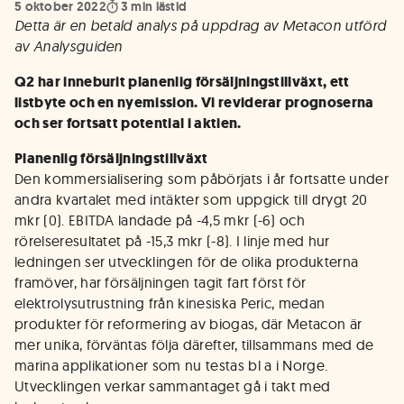
5 oktober 2022
3
min lästid
Detta är en betald analys på uppdrag av Metacon utförd
av Analysguiden
Q2 har inneburit planenlig försäljningstillväxt, ett
listbyte och en nyemission. Vi reviderar prognoserna
och ser fortsatt potential i aktien.
Planenlig försäljningstillväxt
Den kommersialisering som påbörjats i år fortsatte under
andra kvartalet med intäkter som uppgick till drygt 20
mkr (0). EBITDA landade på -4,5 mkr (-6) och
rörelseresultatet på -15,3 mkr (-8). I linje med hur
ledningen ser utvecklingen för de olika produkterna
framöver, har försäljningen tagit fart först för
elektrolysutrustning från kinesiska Peric, medan
produkter för reformering av biogas, där Metacon är
mer unika, förväntas följa därefter, tillsammans med de
marina applikationer som nu testas bl a i Norge.
Utvecklingen verkar sammantaget gå i takt med