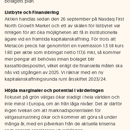
bolagets plan.
Listbyte och Finansiering
Aktien handlas sedan den 26 september på Nasdaq First
North Growth Market och ett av skälen för listbytet var
rimligen för att öka möjligheten att få in institutionella
ägare vid en framtida kapitalanskaffning. För trots att
Metacon precis har genomfört en nyemission 1:3 till kurs
1:80 per aktie som inbringat netto 117,6 mkr, så kommer
mer pengar att behövas innan bolaget blir
kassaflödespositivt, vilket enligt de finansiella målen ska
nås vid utgången av 2025. Vi räknar med en ny
kapitalanskaffningsrunda runt årsskiftet 2023/24.
Höjda marginaler och potential i värderingen
Fokuset på grön vätgas ökar stadigt i hela världen och
inte minst i Europa, om än från låga nivåer. Det är därför
ingen tvekan om att marknadspotentialen för
vätgasutrustning ökar och kommer att göra så under
många år, med en påverkan från de aktuella kriserna