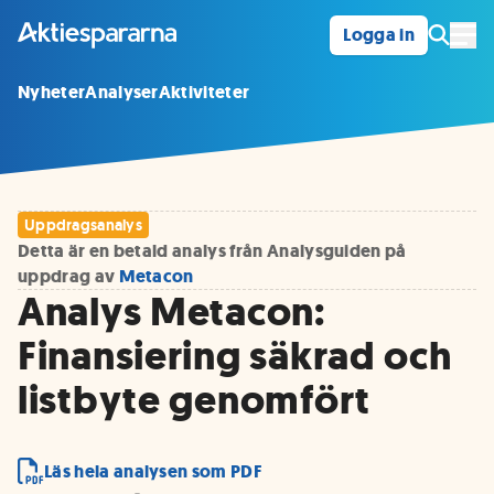
Logga in
Öpp
Nyheter
Analyser
Aktiviteter
Uppdragsanalys
Detta är en betald analys från Analysguiden på
uppdrag av
Metacon
Analys Metacon:
Finansiering säkrad och
listbyte genomfört
Läs hela analysen som PDF