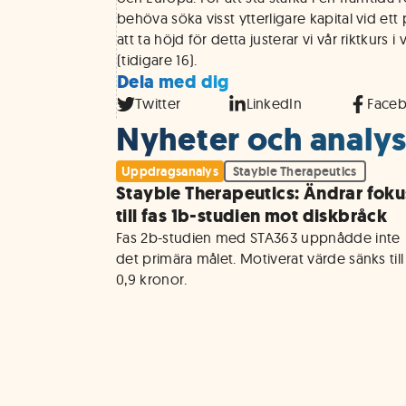
behöva söka visst ytterligare kapital vid ett 
att ta höjd för detta justerar vi vår riktkurs i 
(tidigare 16).
Dela med dig
Twitter
LinkedIn
Face
Nyheter och analyse
Uppdragsanalys
Stayble Therapeutics
Stayble Therapeutics: Ändrar foku
till fas 1b-studien mot diskbråck
Fas 2b-studien med STA363 uppnådde inte 
det primära målet. Motiverat värde sänks till 
0,9 kronor. 