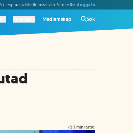
Logga in
ktiespararna
Medlemsservice
Bli medlem
r
Kunskap
Medlemskap
Sök
lutad
3
min lästid