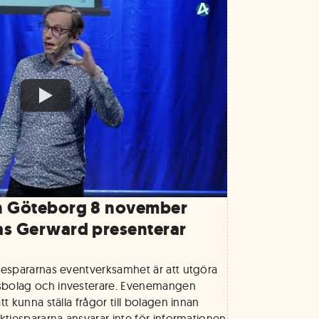
n Göteborg 8 november
as Gerward presenterar
tiespararnas eventverksamhet är att utgöra
sbolag och investerare. Evenemangen
tt kunna ställa frågor till bolagen innan
Aktiespararna ansvarar inte för informationen