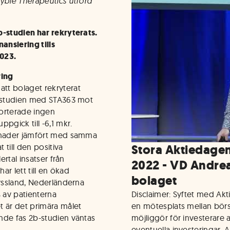
ayble Therapeutics utförd
b-studien har rekryterats.
ansiering tills
2023.
ring
tt bolaget rekryterat
b-studien med STA363 mot
porterade ingen
pgick till -6,1 mkr.
stnader jämfört med samma
 till den positiva
Stora Aktiedage
ertal insatser från
2022 - VD Andre
ar lett till en ökad
bolaget
Ryssland, Nederländerna
 av patienterna
Disclaimer: Syftet med Ak
t är det primära målet
en mötesplats mellan bör
nde fas 2b-studien väntas
möjliggör för investerare a
eventuella investeringar. 