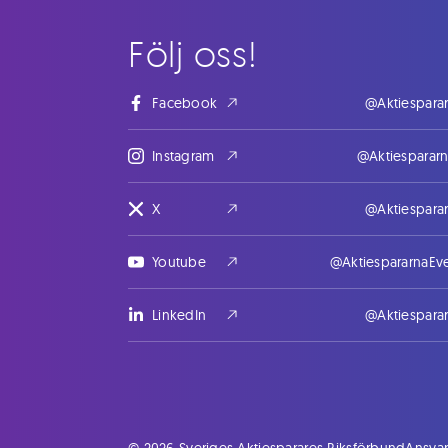
Följ oss!
Facebook
@Aktiespara
Instagram
@Aktiesparar
X
@Aktiespara
Youtube
@AktiespararnaEv
LinkedIn
@Aktiespara
© 2026 Sveriges Aktiesparares Riksförbund
Ansvar