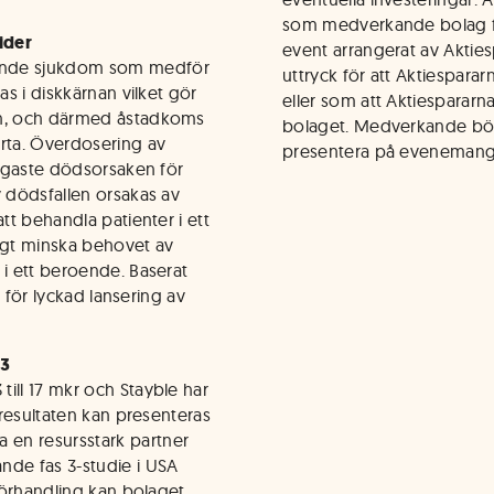
som medverkande bolag fr
ider
event arrangerat av Aktie
pande sjukdom som medför
uttryck för att Aktiespara
as i diskkärnan vilket gör
eller som att Aktiespararn
en, och därmed åstadkoms
bolaget. Medverkande börs
rta. Överdosering av
presentera på evenemang
ligaste dödsorsaken för
v dödsfallen orsakas av
tt behandla patienter i ett
ftigt minska behovet av
 i ett beroende. Baserat
n för lyckad lansering av
23
ill 17 mkr och Stayble har
eresultaten kan presenteras
 en resursstark partner
nde fas 3-studie i USA
 förhandling kan bolaget