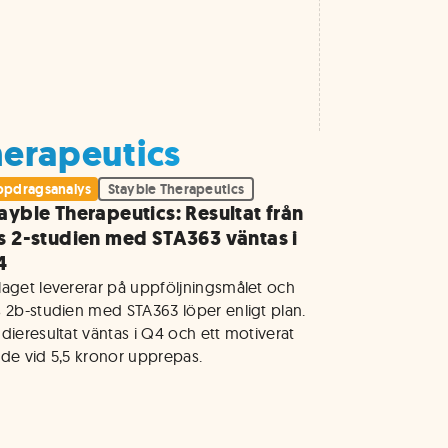
herapeutics
pdragsanalys
Stayble Therapeutics
ayble Therapeutics: Resultat från
s 2-studien med STA363 väntas i
4
laget levererar på uppföljningsmålet och 
s 2b-studien med STA363 löper enligt plan. 
dieresultat väntas i Q4 och ett motiverat 