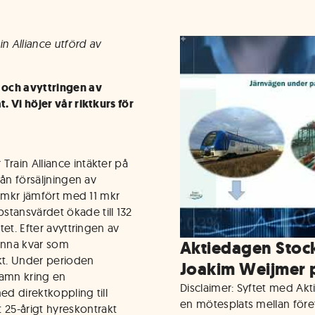
n Alliance utförd av
t och avyttringen av
. Vi höjer vår riktkurs för
Train Alliance intäkter på
rån försäljningen av
13 mkr jämfört med 11 mkr
stansvärdet ökade till 132
tet. Efter avyttringen av
tanna kvar som
Aktiedagen Stock
akt. Under perioden
Joakim Weijmer 
amn kring en
Disclaimer: Syftet med Ak
ed direktkoppling till
en mötesplats mellan för
25-årigt hyreskontrakt