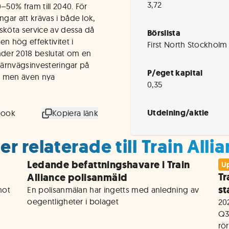
3,72
50% fram till 2040. För
gar att krävas i både lok,
sköta service av dessa då
Börslista
 hög effektivitet i
First North Stockholm
under 2018 beslutat om en
 järnvägsinvesteringar på
P/eget kapital
l men även nya
0,35
Utdelning/aktie
book
Kopiera länk
r relaterade till Train Alli
Ledande befattningshavare i Train
Up
Tr
Alliance polisanmäld
st
ot 
En polisanmälan har ingetts med anledning av 
oegentligheter i bolaget
202
Q3
rör