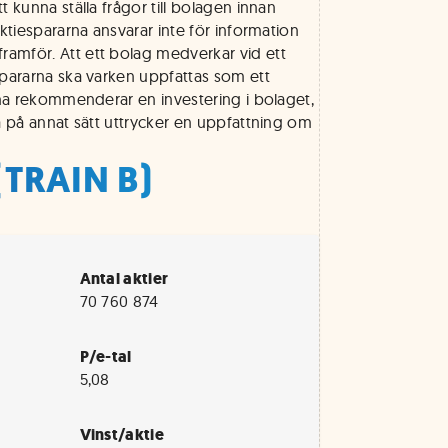
 kunna ställa frågor till bolagen innan
Aktiespararna ansvarar inte för information
amför. Att ett bolag medverkar vid ett
spararna ska varken uppfattas som ett
rna rekommenderar en investering i bolaget,
a på annat sätt uttrycker en uppfattning om
(TRAIN B)
Antal aktier
70 760 874
P/e-tal
5,08
Vinst/aktie