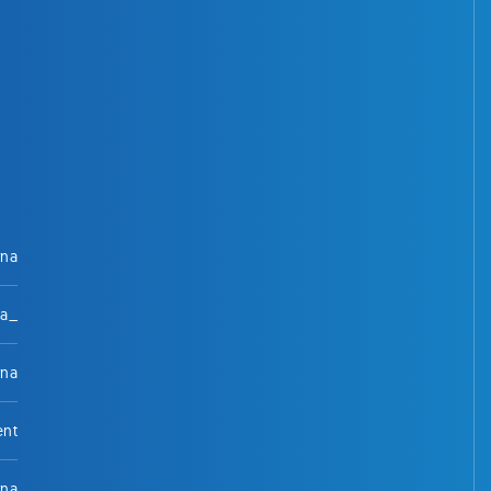
rna
na_
rna
ent
rna