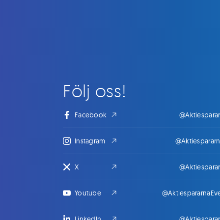
Följ oss!
Facebook
@Aktiespara
Instagram
@Aktiesparar
X
@Aktiespara
Youtube
@AktiespararnaEv
LinkedIn
@Aktiespara