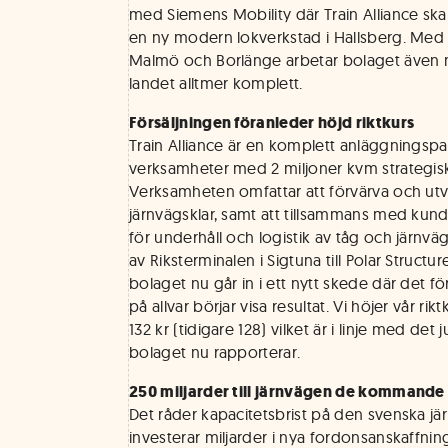
med Siemens Mobility där Train Alliance ska
en ny modern lokverkstad i Hallsberg. Med 
Malmö och Borlänge arbetar bolaget även med
landet alltmer komplett.
Försäljningen föranleder höjd riktkurs
Train Alliance är en komplett anläggningspa
verksamheter med 2 miljoner kvm strategis
Verksamheten omfattar att förvärva och utv
järnvägsklar, samt att tillsammans med kun
för underhåll och logistik av tåg och järnväg
av Riksterminalen i Sigtuna till Polar Struct
bolaget nu går in i ett nytt skede där det f
på allvar börjar visa resultat. Vi höjer vår riktk
132 kr (tidigare 128) vilket är i linje med de
bolaget nu rapporterar.
250 miljarder till järnvägen de kommande 
Det råder kapacitetsbrist på den svenska jä
investerar miljarder i nya fordonsanskaffni