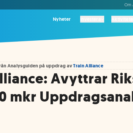
Om A
Nyheter
Investera
Aktivitete
 från Analysguiden på uppdrag av
Train Alliance
lliance: Avyttrar Ri
00 mkr Uppdragsana