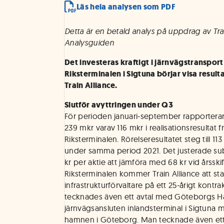
Läs hela analysen som PDF
Detta är en betald analys på uppdrag av Trai
Analysguiden
Det investeras kraftigt i järnvägstranspor
Riksterminalen i Sigtuna börjar visa resultat
Train Alliance.
Slutför avyttringen under Q3
För perioden januari-september rapporterar 
239 mkr varav 116 mkr i realisationsresultat f
Riksterminalen. Rörelseresultatet steg till 1
under samma period 2021. Det justerade sub
kr per aktie att jämföra med 68 kr vid årsskif
Riksterminalen kommer Train Alliance att s
infrastrukturförvaltare på ett 25-årigt kontr
tecknades även ett avtal med Göteborgs H
järnvägsansluten inlandsterminal i Sigtuna m
hamnen i Göteborg. Man tecknade även ett 