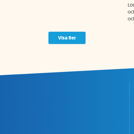
Lö
oc
oc
Visa fler