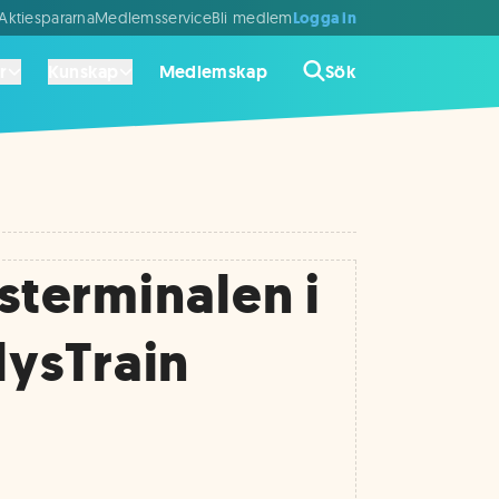
Logga in
ktiespararna
Medlemsservice
Bli medlem
r
Kunskap
Medlemskap
Sök
ksterminalen i
lysTrain