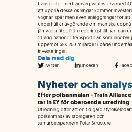
transporter med järnväg väntas öka med 40–
att uppnå dessa ökningar kommer investerin
vagnar, spår men även anläggningar för att 
underhåll är avgörande om man ska uppnå en
järnvägsnätet. Från regeringshåll har man 
10-årig nationell transportplan som innebär
uppemot SEK 250 miljarder i både underhål
investeringar.
Dela med dig
Twitter
LinkedIn
Face
Nyheter och analyse
Efter polisanmälan - Train Alliance
tar in EY för oberoende utredning
Utredning efter att en tidigare styrelseledam
polisanmälts av storägaren och 
samarbetspartnern Polar Structure