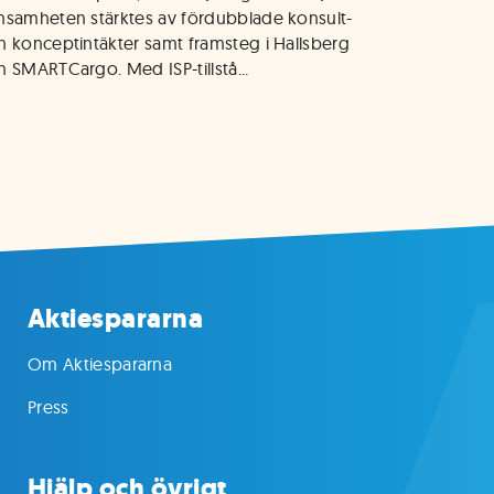
nsamheten stärktes av fördubblade konsult- 
h konceptintäkter samt framsteg i Hallsberg 
h SMARTCargo. Med ISP-tillstå...
Aktiespararna
Om Aktiespararna
Press
Hjälp och övrigt