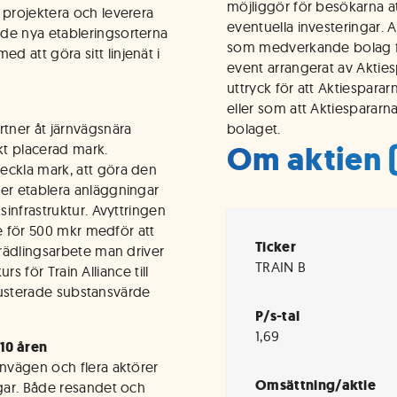
möjliggör för besökarna att
 projektera och leverera
eventuella investeringar. 
de nya etableringsorterna
som medverkande bolag fr
 att göra sitt linjenät i
event arrangerat av Aktie
uttryck för att Aktiespara
eller som att Aktiespararn
rtner åt järnvägsnära
bolaget.
Om aktien 
kt placerad mark.
eckla mark, att göra den
der etablera anläggningar
sinfrastruktur. Avyttringen
ure för 500 mkr medför att
Ticker
örädlingsarbete man driver
TRAIN B
urs för Train Alliance till
t justerade substansvärde
P/s-tal
1,69
10 åren
rnvägen och flera aktörer
Omsättning/aktie
ngar. Både resandet och