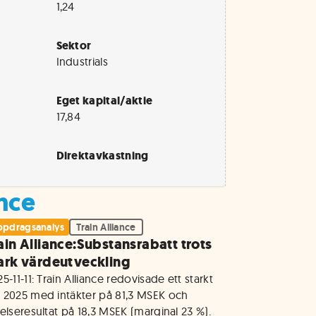
1,24
Sektor
Industrials
Eget kapital/aktie
17,84
Direktavkastning
ance
pdragsanalys
Train Alliance
ain Alliance:Substansrabatt trots
ark värdeutveckling
5-11-11: Train Alliance redovisade ett starkt 
 2025 med intäkter på 81,3 MSEK och 
elseresultat på 18,3 MSEK (marginal 23 %). 