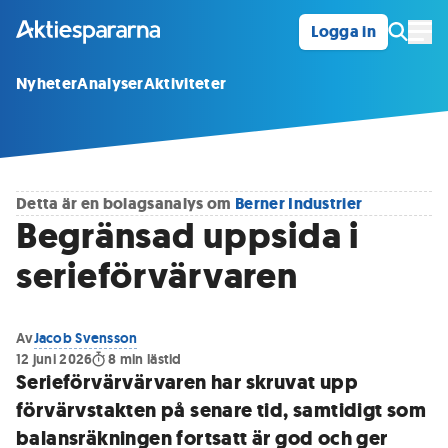
Logga in
Öpp
Nyheter
Analyser
Aktiviteter
Detta är en bolagsanalys om
Berner Industrier
Begränsad uppsida i
serieförvärvaren
Av
Jacob Svensson
12 juni 2026
8
min lästid
Serieförvärvärvaren har skruvat upp
förvärvstakten på senare tid, samtidigt som
balansräkningen fortsatt är god och ger