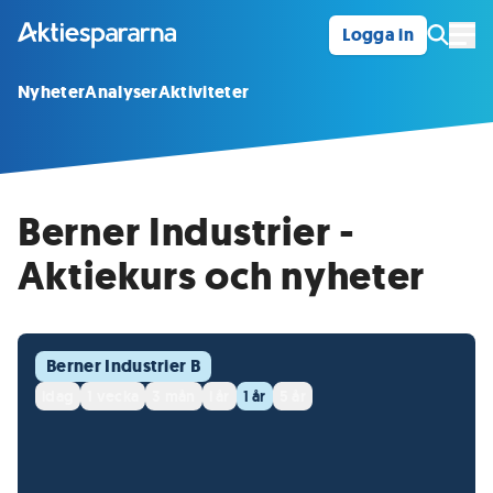
Logga in
Öpp
Nyheter
Analyser
Aktiviteter
Berner Industrier -
Aktiekurs och nyheter
Berner Industrier B
idag
1 vecka
3 mån
i år
1 år
5 år