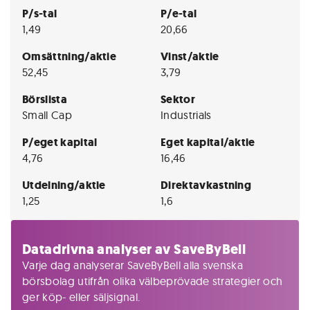
P/s-tal
P/e-tal
1,49
20,66
Omsättning/aktie
Vinst/aktie
52,45
3,79
Börslista
Sektor
Small Cap
Industrials
P/eget kapital
Eget kapital/aktie
4,76
16,46
Utdelning/aktie
Direktavkastning
1,25
1,6
Datadrivna analyser av SaveByBell
Varje dag analyserar SaveByBell alla svenska
börsbolag utifrån olika välbeprövade strategier och
ger köp- eller säljsignal.