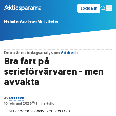
Logga in
Öpp
Nyheter
Analyser
Aktiviteter
Detta är en bolagsanalys om
Addtech
Bra fart på
serieförvärvaren - men
avvakta
Av
Lars Frick
10 februari 2025
8
min lästid
Aktiespararas analytiker Lars Frick
.