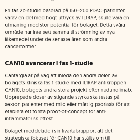
En fas 2b-studie baserad på 150–200 PDAC-patienter,
varav en del med högt uttryck av IL1RAP, skulle vara en
utmaning med stor potential för bolaget. Detta svåra
område har inte sett samma tillströmning av nya
läkemedel under de senaste åren som andra
cancerformer.
CAN10 avancerar i fas 1-studie
Cantargia är på väg att inleda den andra delen av
bolagets kliniska fas 1-studie med IL1RAP-antikroppen
CAN10, bolagets andra stora projekt efter nadunolimab.
Upprepade doser av stigande styrka ska testas på
sexton patienter med mild eller måttlig psoriasis för att
etablera ett första proof-of-concept för anti-
inflammatorisk effekt.
Bolaget meddelade i sin kvartalsrapport att det
strategiska fokuset för CAN10 har ställts om till