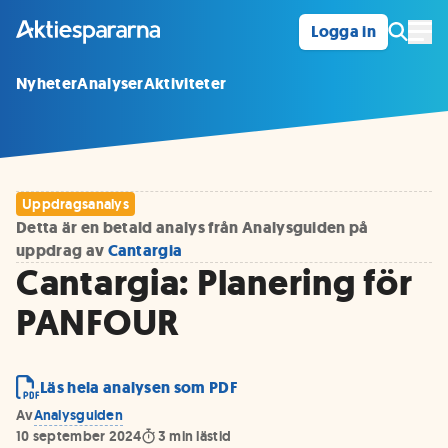
Logga in
Öpp
Nyheter
Analyser
Aktiviteter
Uppdragsanalys
Detta är en betald analys från Analysguiden på
uppdrag av
Cantargia
Cantargia: Planering för
PANFOUR
Läs hela analysen som PDF
Av
Analysguiden
10 september 2024
3
min lästid