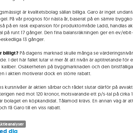
smässigt är kvalitetsbolag sällan billiga. Garo är inget undant
gel. På vår prognos för nästa år, baserat på en sämre byggko
å på en rask expansion för produktområde Ladd, handlas akti
tal på runt 17 gånger. Den fina balansräkningen ger en ev/ebit
eskedliga 13 gånger.
r billigt?
På dagens marknad skulle många se värderingsniv
. I det här fallet lutar vi mer åt att nivån är aptitretande för 
 kaliber. Osäkerheten på byggmarknaden och den bristfällig
ten i aktien motiverar dock en större rabatt.
s kursnivåer är aktien sårbar och rådet slutar därför på avvakt
terigen ned mot 120 kronor, motsvarande ett p/s-tal på cirka 1
är bolaget en köpkandidat. Tålamod krävs. En annan väg är at
ch få Garo till en viss rabatt.
ktieanalyser
ed dig