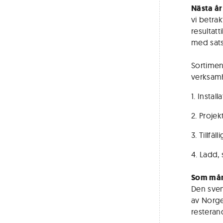
Nästa år 
vi betra
resultatt
med sats
Sortimen
verksamh
1. Instal
2. Proje
3. Tillfä
4. Ladd,
Som mån
Den sven
av Norge
resteran