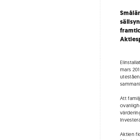
Smålän
sällsyn
framti
Akties
Elinstal
mars 2016
uteståen
sammanla
Att fami
ovanligh
värdering
Invester
Aktien f