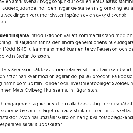
av en stark svensk byggkonjunktur och en entusiastisk stämn
 ladd­erbjudande, höll den flygande starten i sig omkring ett 
 utvecklingen varit mer dyster i spåren av en avkyld svensk
om.
en till själva
introduktionen var att komma till stånd med en 
dning. På säljsidan fanns den andra generationens huvudägare
 (född 1945) tillsammans med kusinen Jerzy Petterson och d
e vd:n Stefan Jonsson.
Lars Svensson sålde av stora delar av sitt innehav i samban
en sitter han kvar med en ägarandel på 36 procent. På köpsi
ig namn som Spiltan Fonder och investmentbolaget Svolder,
nen Mats Qviberg i kulisserna, in i ägarlistan.
ch engagerade ägare är viktiga i alla börsbolag, men i småbol
sonerna bakom bolaget och ägarstrukturen en underskattad
sfaktor. Även här utstrålar Garo en härlig kvalitetsbolagskäns
espararen särskilt uppskattar.