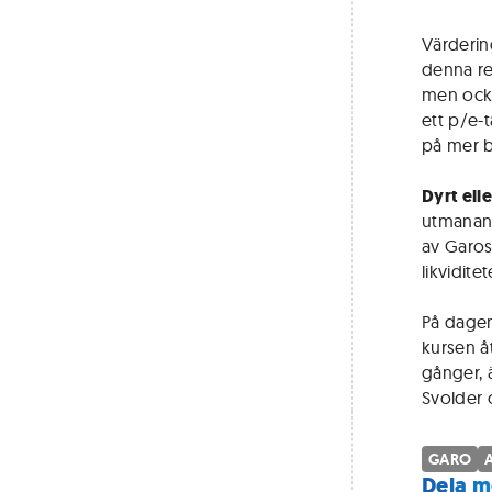
Värdering
denna re
men ocks
ett p/e-
på mer b
Dyrt elle
utmanande
av Garos
likvidite
På dagen
kursen å
gånger, 
Svolder o
GARO
A
Dela m