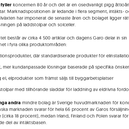
fyller
koncernen 80 år och det är en osedvanligt pigg åttio­å
ktar. Marknadspositionen är ledande i flera segment, intäkts- 
illväxten har imponerat de senaste åren och bolaget ligger rätt
ningen på laddstolpar och solceller.
tet består av cirka 4 500 artiklar och dagens Garo delar in sin
et i fyra olika produkt­områden:
lationsprodukter, där standardiserade produkter för el­installati
kt, mer kundanpassade lösningar baserade på specifika önske
llig el, elprodukter som främst säljs till byggarbetsplatser
 stolpar med tillhörande sladdar för laddning av eldrivna ford
ga andra
mindre bolag är Sverige huvudmarknaden för kon
ska marknaden svarar för hela 66 procent av Garos försäljning,
 (cirka 18 procent), medan Irland, Finland och Polen svarar för
de del av intäktsbasen.