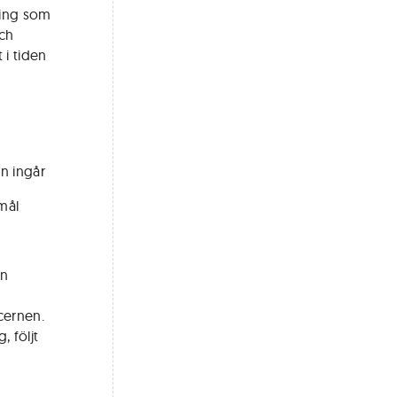
ring som
och
 i tiden
on ingår
mål
on
cernen.
 följt