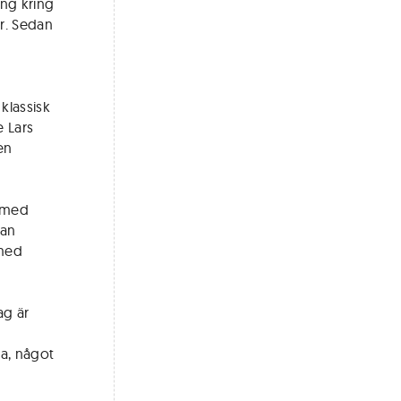
ing kring
år. Sedan
klassisk
 Lars
en
d med
dan
 med
ag är
la, något