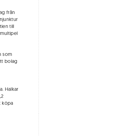
ag från
njunktur
en till
-multipel
ån som
ett bolag
a
a. Halkar
,2
t köpa