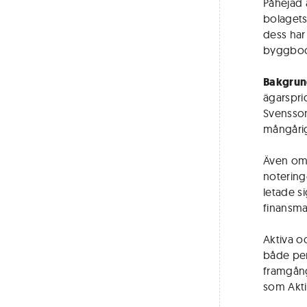
Påhejad 
bolagets
dess har
byggbo
Bakgrund
ägarspri
Svensson
mångårig
Även om 
notering
letade s
finansman
Aktiva o
både per
framgång
som Akti