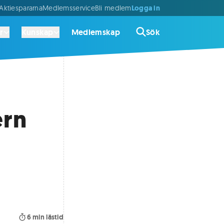
Logga in
ktiespararna
Medlemsservice
Bli medlem
r
Kunskap
Medlemskap
Sök
ern
6
min lästid