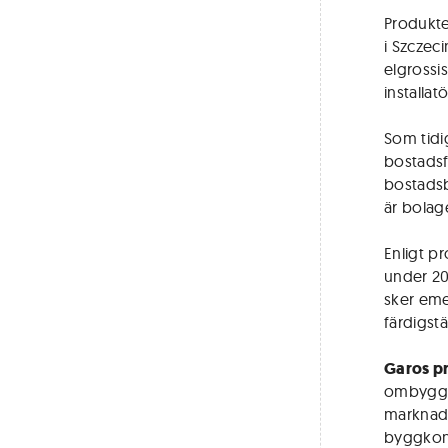
Produkte
i Szczeci
elgrossis
installat
Som tidi
bostadsf
bostadsb
är bolag
Enligt p
under 20
sker eme
färdigst
Garos p
ombyggnat
marknads
byggkonj