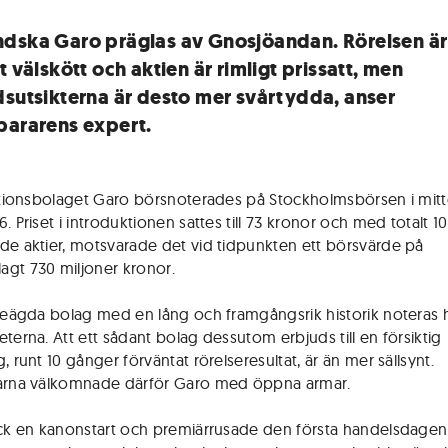
dska Garo präglas av Gnosjöandan. Rörelsen är
t välskött och aktien är rimligt prissatt, men
dsutsikterna är desto mer svårtydda, anser
pararens expert.
lationsbolaget Garo börsnoterades på Stockholmsbörsen i mit
. Priset i introduktionen sattes till 73 kronor och med totalt 1
de aktier, motsvarade det vid tidpunkten ett börsvärde på
gt 730 miljoner kronor.
ljeägda bolag med en lång och framgångsrik historik noteras hö
eterna. Att ett sådant bolag dessutom erbjuds till en försiktig
, runt 10 gånger förväntat rörelseresultat, är än mer sällsynt.
arna välkomnade därför Garo med öppna armar.
ick en kanonstart och premiärrusade den första handelsdagen