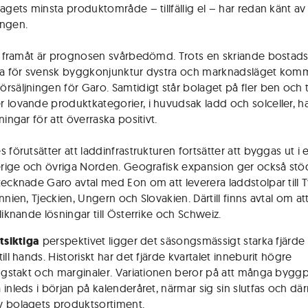
lagets minsta produktområde – tillfällig el – har redan känt av
ingen.
vi framåt är prognosen svårbedömd. Trots en skriande bostadsb
na för svensk byggkonjunktur dystra och marknads­läget komm
rsäljningen för Garo. Samtidigt står bolaget på fler ben och t
 lovande produktkategorier, i huvudsak ladd och solceller, h
ningar för att överraska positivt.
 förutsätter att ladd­infrastrukturen fortsätter att byggas ut i
verige och övriga Norden. Geografisk expansion ger också stö
tecknade Garo avtal med Eon om att leverera laddstolpar till T
nnien, Tjeckien, Ungern och Slovakien. Därtill finns avtal om at
liknande lösningar till Österrike och Schweiz.
rtsiktiga
perspektivet ligger det säsongsmässigt starka fjärde 
ill hands. Historiskt har det fjärde kvartalet inneburit högre
ingstakt och marginaler. Variationen beror på att många byggp
 inleds i början på kalenderåret, närmar sig sin slutfas och dä
 bolagets produktsortiment.