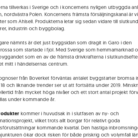
rna tillverkas i Sverige och i koncernens nyligen utbyggda a
n, nordvästra Polen. Koncernens främsta försäljningskanal är vi
ter som Ahlsell. Produkterna letar sig sedan vidare till slutku
örer, industrin och byggbolag.
gare nämnts är det just byggsidan som dragit in Garo i den
rossa som startade i fjol. Med Sverige som hemmamarknad 
yggandet som en av de främsta drivkrafterna i slutkunds­efte
et mitt i händelsernas centrum.
rognoser från Boverket förväntas antalet byggstarter bromsa in
18 och liknande trender ser ut att fortsätta under 2019. Mins
llertid från mycket höga nivåer och ett stort antal projekt för
ällas under kommande år.
rodukter
kommer i huvudsak in i slutfasen av ny- och
ionsprojekt, vilket trots allt borgar för relativt goda
förutsättningar kommande kvartal. Den hastiga inbromsning
unkturen ökar dock risken för både priskrig och volymfall lä