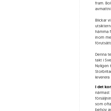
fram. Bo
avmattn
Blickar 
utsikter
hämma fö
inom mer
förutsätt
Denna tes
takt i S
Nyligen 
Storbrita
leverera 
I det ko
närmast t
försäljn
som ofta
behov av