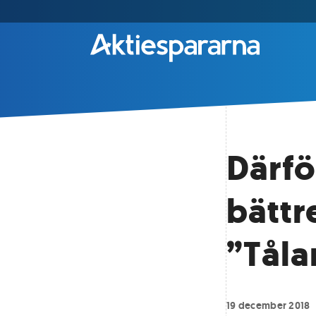
Därfö
bättr
”Tåla
19 december 2018