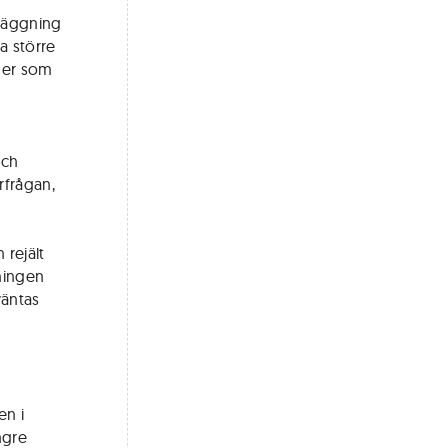
nläggning
a större
nder som
och
rfrågan,
 rejält
kningen
väntas
en i
ngre