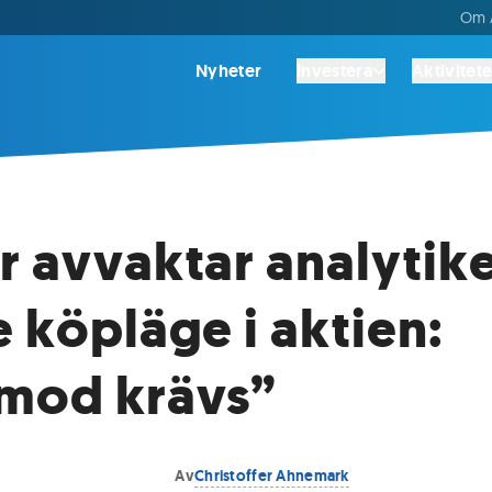
Om A
Nyheter
Investera
Aktivitete
r avvaktar analytik
e köpläge i aktien:
mod krävs”
Av
Christoffer Ahnemark