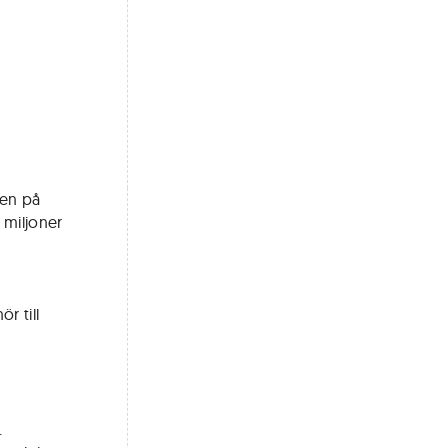
ten på
0 miljoner
r till
.