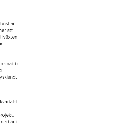
rist är
er att
illväxten
ar
 en snabb
d.
yskland,
t
kvartalet
rojekt,
rmed är i