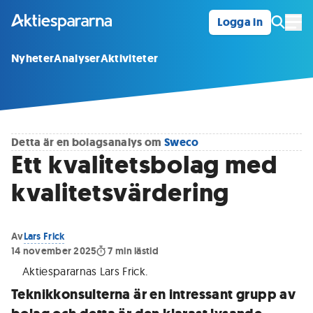
Logga in
Öpp
Nyheter
Analyser
Aktiviteter
Detta är en bolagsanalys om
Sweco
Ett kvalitetsbolag med
kvalitetsvärdering
Av
Lars Frick
14 november 2025
7
min lästid
Aktiespararnas Lars Frick
.
Teknikkonsulterna är en intressant grupp av