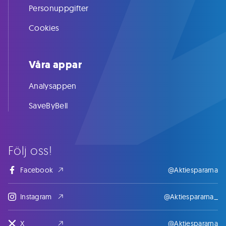
Personuppgifter
Cookies
Våra appar
Analysappen
SaveByBell
Följ oss!
Facebook
@Aktiespararna
Instagram
@Aktiespararna_
X
@Aktiespararna