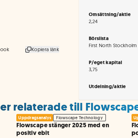
Omsättning/aktie
2,24
Börslista
First North Stockholm
book
Kopiera länk
P/eget kapital
3,75
Utdelning/aktie
er relaterade till Flowsca
Uppdragsanalys
Flowscape Technology
Up
Flowscape stänger 2025 med en
Fl
positiv ebit
po