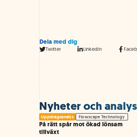
Dela med dig
Twitter
LinkedIn
Face
Nyheter och analys
Uppdragsanalys
Flowscape Technology
På rätt spår mot ökad lönsam
tillväxt