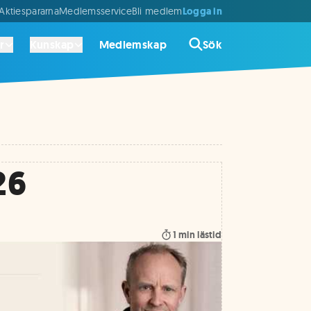
Logga in
ktiespararna
Medlemsservice
Bli medlem
r
Kunskap
Medlemskap
Sök
26
1
min lästid