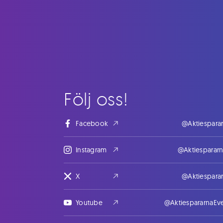
Följ oss!
Facebook
@Aktiespara
Instagram
@Aktiesparar
X
@Aktiespara
Youtube
@AktiespararnaEv