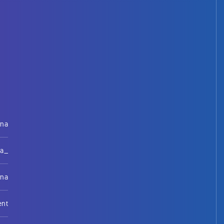
rna
na_
rna
ent