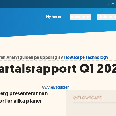
Om A
Nyheter
Investera
Aktivitete
 från Analysguiden på uppdrag av
Flowscape Technology
rtalsrapport Q1 20
Av
Analysguiden
berg presenterar han
r för vilka planer