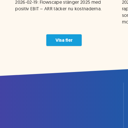
2026-02-19: Flowscape stänger 2025 med 
202
positiv EBIT – ARR täcker nu kostnaderna.
ra
som
mot
Visa fler