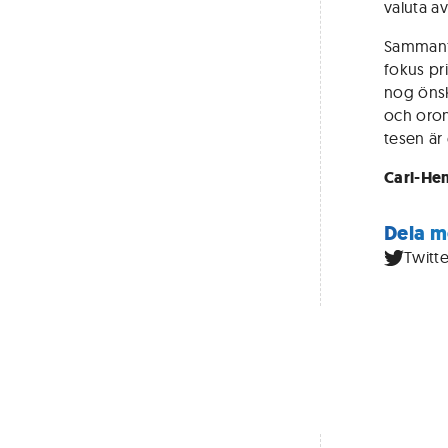
valuta av
Sammanfa
fokus pr
nog önsk
och oron 
tesen är
Carl-He
Dela m
Twitte