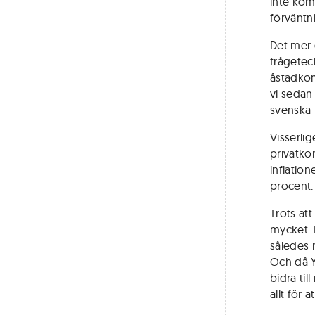
inte ko
förväntn
Det mer 
frågete
åstadkom
vi sedan
svenska 
Visserlig
privatko
inflatio
procent.
Trots att
mycket. 
således n
Och då Y
bidra til
allt för 