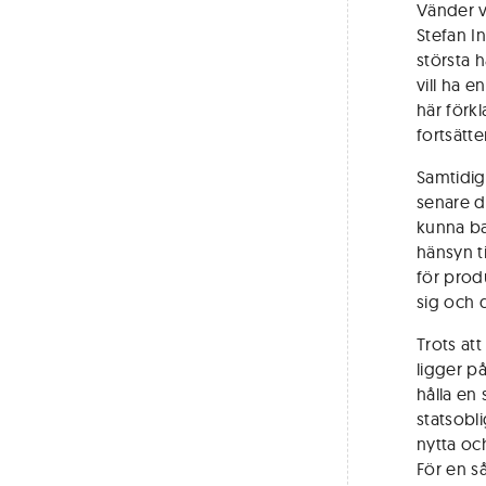
Vänder v
Stefan In
största h
vill ha 
här förk
fortsätt
Samtidig
senare de
kunna ba
hänsyn t
för produ
sig och d
Trots at
ligger p
hålla en
statsobli
nytta oc
För en s