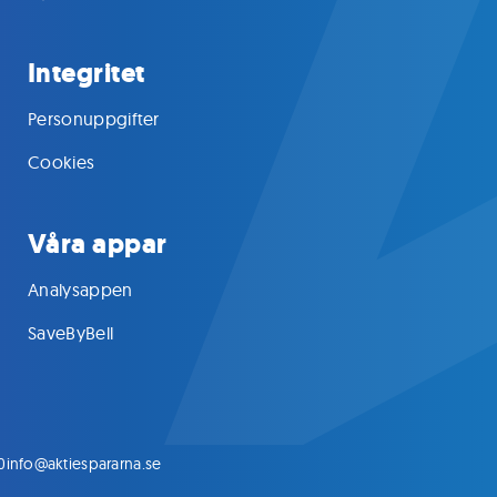
Integritet
Personuppgifter
Cookies
Våra appar
Analysappen
SaveByBell
0
info@aktiespararna.se