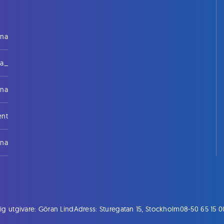
rna
na_
rna
ent
rna
ig utgivare: Göran Lind
Adress: Sturegatan 15, Stockholm
08-50 65 15 0