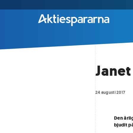
Janet
24 augusti 2017
Den årli
bjudit p