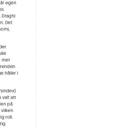
vår egen
es
. Draghi
on. Det
nomi,
der
lle
d mer
 trenden
e håller i
fsindex)
valt att
den på
 vilken
g roll.
tig