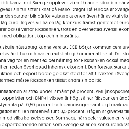
i blickarna mot Sverige upplever vi en liknande situation där 
gves i sin tur sitter i knät på Mario Draghi. Då Europa är Sverig
andelspartner blir därför valutarelationen även här av vital vikt
en låg euro, Ingves vill ha en låg kronkurs främst gentemot eur
larar också varför Riksbanken, trots en överhettad svensk eko
er med obligationsköp och minusränta.
t skulle nästa steg kunna vara att ECB börjar kommunicera un
l av året hur och när en exitstrategi kommer att se ut. Det sku
na väg för en mer flexibel hållning för Riksbanken också me
ill en redan överhettad inhemsk ekonomi. Den fortsatt starka
ktion och export borde ge ökat stöd för att tillväxten i Sverig
ärmed måste Riksbanken tillslut ändra sin politik.
t inflationen är strax under 2 målet på procent, PMI (inköpsche
å toppnivåer och BNP-tillväxten är hög, så har Riksbanken ändå 
 styrränta på -0,50 procent och dammsuger samtidigt markna
gationer till en räntenivå runt 0,5 procent. Frågan är givetvis till
h med vilka konsekvenser. Som sagt, här spelar valutan en vikti
å exportberoende nation som Sverige så är en konkurrenskraf