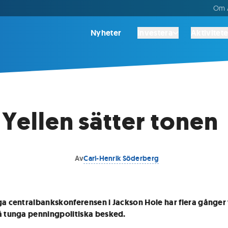
Om A
Nyheter
Investera
Aktivitete
 Yellen sätter tonen
Av
Carl-Henrik Söderberg
ga centralbankskonferensen i Jackson Hole har flera gånger 
å tunga penningpolitiska besked.