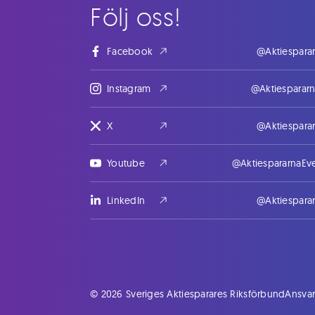
Följ oss!
Facebook
@Aktiespara
Instagram
@Aktiesparar
X
@Aktiespara
Youtube
@AktiespararnaEv
LinkedIn
@Aktiespara
© 2026 Sveriges Aktiesparares Riksförbund
Ansvar