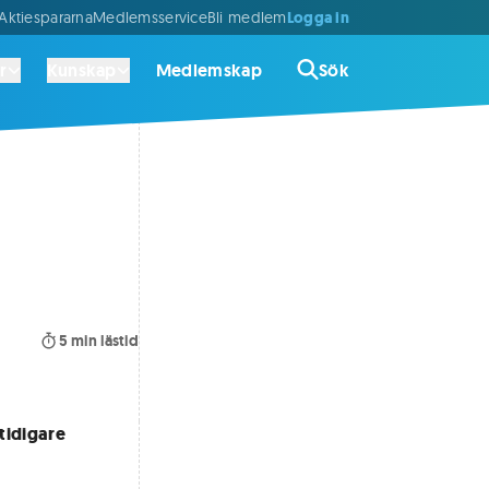
Logga in
ktiespararna
Medlemsservice
Bli medlem
r
Kunskap
Medlemskap
Sök
5
min lästid
tidigare