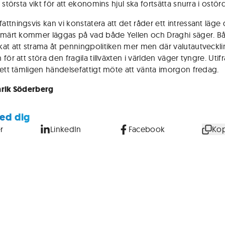
 största vikt för att ekonomins hjul ska fortsätta snurra i ostörd
ttningsvis kan vi konstatera att det råder ett intressant läge 
imärt kommer läggas på vad både Yellen och Draghi säger. B
at att strama åt penningpolitiken mer men där valutautveckl
för att störa den fragila tillväxten i världen väger tyngre. Uti
 ett tämligen händelsefattigt möte att vänta imorgon fredag.
nrik Söderberg
ed dig
r
LinkedIn
Facebook
Kop