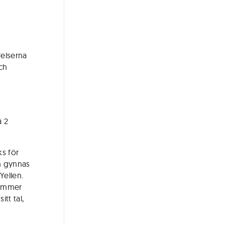
relserna
ch
å 2
ks för
h gynnas
Yellen.
 kommer
tt tal,