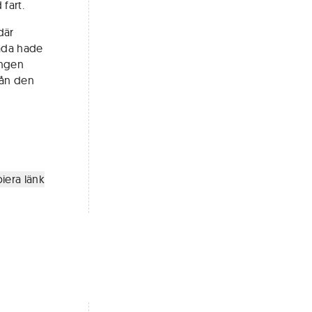
 fart.
där
åda hade
ingen
från den
iera länk