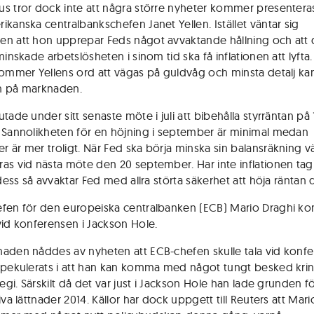
s tror dock inte att några större nyheter kommer presenteras
ikanska centralbankschefen Janet Yellen. Istället väntar sig
n att hon upprepar Feds något avvaktande hållning och att
minskade arbetslösheten i sinom tid ska få inflationen att lyfta
kommer Yellens ord att vägas på guldvåg och minsta detalj kan
n på marknaden.
tade under sitt senaste möte i juli att bibehålla styrräntan på 
 Sannolikheten för en höjning i september är minimal medan
 är mer troligt. När Fed ska börja minska sin balansräkning v
as vid nästa möte den 20 september. Har inte inflationen tagit
 dess så avvaktar Fed med allra störta säkerhet att höja räntan 
fen för den europeiska centralbanken (ECB) Mario Draghi 
vid konferensen i Jackson Hole.
aden nåddes av nyheten att ECB-chefen skulle tala vid konf
spekulerats i att han kan komma med något tungt besked kri
tegi. Särskilt då det var just i Jackson Hole han lade grunden f
iva lättnader 2014. Källor har dock uppgett till Reuters att Mar