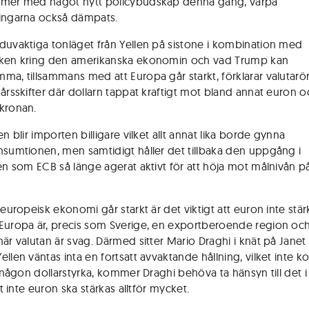
mmer med något nytt policybudskap denna gång, varpå
ingarna också dämpats.
duvaktiga tonläget från Yellen på sistone i kombination med
cken kring den amerikanska ekonomin och vad Trump kan
ma, tillsammans med att Europa går starkt, förklarar valutarö
 årsskifter där dollarn tappat kraftigt mot bland annat euron o
kronan.
en blir importen billigare vilket allt annat lika borde gynna
nsumtionen, men samtidigt håller det tillbaka den uppgång i
nen som ECB så länge agerat aktivt för att höja mot målnivån p
 europeisk ekonomi går starkt är det viktigt att euron inte stär
Europa är, precis som Sverige, en exportberoende region oc
är valutan är svag. Därmed sitter Mario Draghi i knät på Janet 
ellen väntas inta en fortsatt avvaktande hållning, vilket inte
l någon dollarstyrka, kommer Draghi behöva ta hänsyn till det i si
att inte euron ska stärkas alltför mycket.