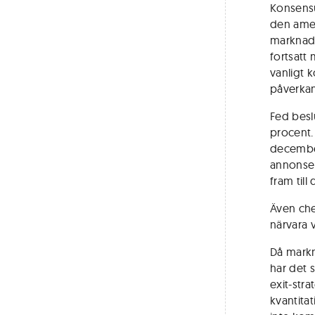
Konsensu
den amer
marknade
fortsatt 
vanligt 
påverka
Fed beslu
procent.
december
annonser
fram till
Även che
närvara 
Då markn
har det 
exit-stra
kvantitat