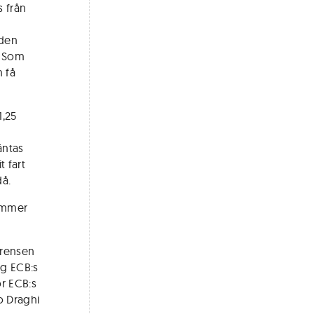
 från
 den
. Som
 få
1,25
äntas
 fart
då.
kommer
erensen
ng ECB:s
ör ECB:s
io Draghi