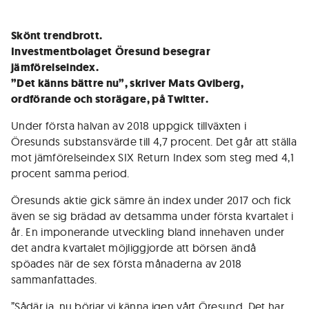
Skönt trendbrott.
Investmentbolaget
Öresund
besegrar
jämförelseindex.
”Det känns bättre nu”, skriver Mats Qviberg,
ordförande och storägare, på Twitter.
Under första halvan av 2018 uppgick tillväxten i
Öresunds substansvärde till 4,7 procent. Det går att ställa
mot jämförelseindex SIX Return Index som steg med 4,1
procent samma period.
Öresunds aktie gick sämre än index under 2017 och fick
även se sig brädad av detsamma under första kvartalet i
år. En imponerande utveckling bland innehaven under
det andra kvartalet möjliggjorde att börsen ändå
spöades när de sex första månaderna av 2018
sammanfattades.
”Sådär ja, nu börjar vi känna igen vårt Öresund. Det har