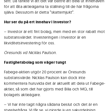
sett. Då tänkte vi att det var bättre att dela ut innehaven
för att låta aktieägarna ta ställning till de här frågorna
själva. Dessutom är detta ”skattemjukt”.
Hur ser du på ert innehav i Investor?
– Investor är ett fint bolag, men med en stor rabatt mot
substansvärdet. Investeringen i Investor är en
likviditetsinvestering för oss.
Öresunds vd Nicklas Paulson.
Fastighetsbolag som väger tungt
Fabege-aktien utgör 20 procent av Öresunds
substansvärde. Nicklas Paulson kan dock inte
kommentera huruvida det är aktuellt att dela ut Fabege-
aktier, så som det har gjorts med Bilia och MQ, till
bolagets aktieägare.
– Vi har inte tagit några sådana beslut och det är en
styrelsefråga. Vi får se, vi gjorde ju en sakutdelning