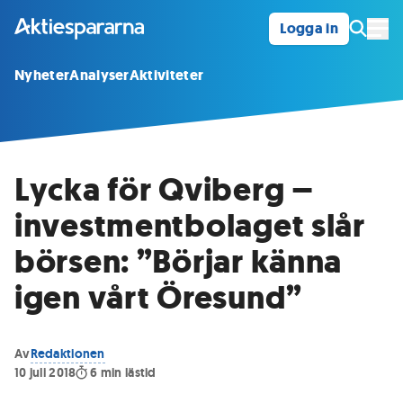
Logga in
Öpp
Nyheter
Analyser
Aktiviteter
Lycka för Qviberg –
investmentbolaget slår
börsen: ”Börjar känna
igen vårt Öresund”
Av
Redaktionen
10 juli 2018
6
min lästid