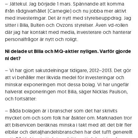
– Jättekul. Jag började 1 mars. Spännande att komma
ifrån rådgivarhållet (Carnegie) och nu jobba mer aktivt
med investeringar. Det är nytt med styrelseuppdrag. Jag
sitter i Bilia, Bulten och Ovzons styrelser. Även vd-rollen
där jag har kontakt med media, investerare och hanterar
personalfrågor är nytt och roligt.
Ni delade ut Bilia och MQ-aktier nyligen. Varför gjorde
ni det?
– Vi har gjort sakutdelningar tidigare, 2012–2013. Det gör
att vi behåller mer likvida medel för investeringar och
minskar exponeringen mot dessa bolag. Vi har ungefär
halverat exponeringen mot Bilia, säger Nicklas Paulson,
och fortsätter:
– Båda bolagen är i branscher som det har skrivits
mycket om och som folk har åsikter om. Marknaden tror
att bilservicen beräknas minska i takt med att det blir fler
elbilar och detaljhandelsbranschen har det tufft generellt