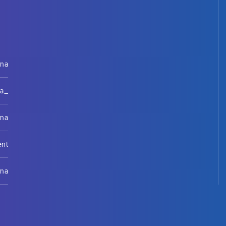
rna
na_
rna
ent
rna