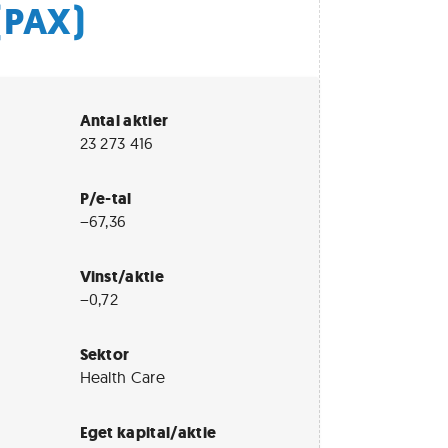
(PAX)
Antal aktier
23 273 416
P/e-tal
−67,36
Vinst/aktie
−0,72
Sektor
Health Care
Eget kapital/aktie