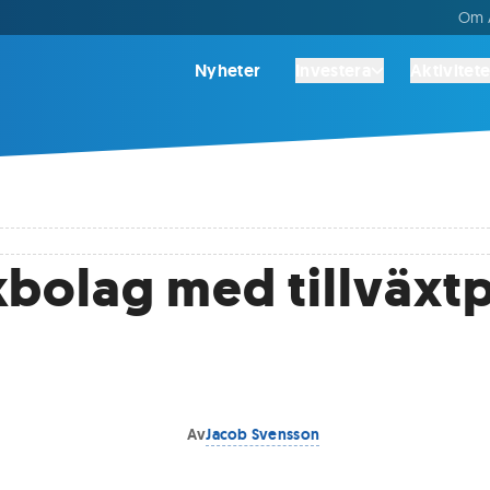
Om A
Nyheter
Investera
Aktivitete
bolag med tillväxtp
Av
Jacob Svensson