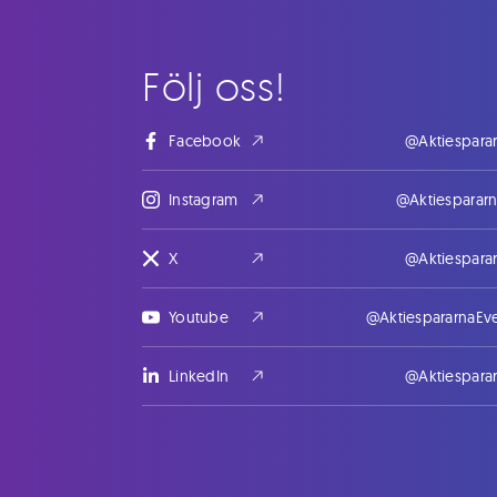
Följ oss!
Facebook
@Aktiespara
Instagram
@Aktiesparar
X
@Aktiespara
Youtube
@AktiespararnaEv
LinkedIn
@Aktiespara