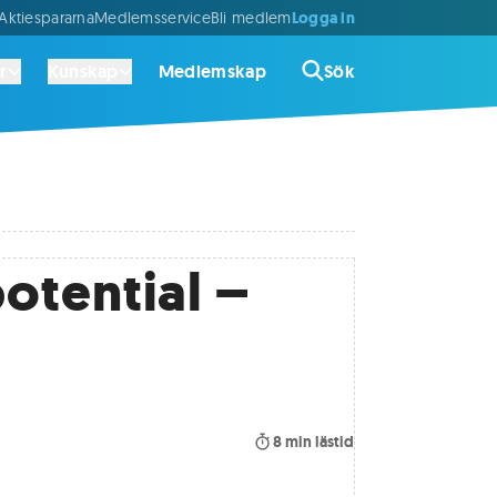
Logga in
ktiespararna
Medlemsservice
Bli medlem
r
Kunskap
Medlemskap
Sök
otential –
8
min lästid