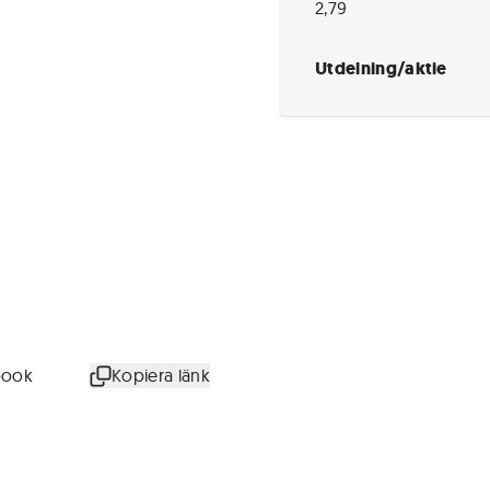
2,79
Utdelning/aktie
book
Kopiera länk