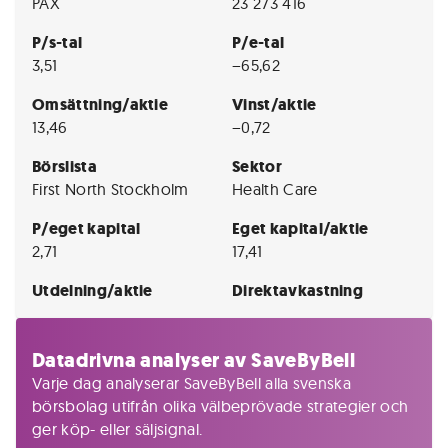
PAX
23 273 416
P/s-tal
P/e-tal
3,51
−65,62
Omsättning/aktie
Vinst/aktie
13,46
−0,72
Börslista
Sektor
First North Stockholm
Health Care
P/eget kapital
Eget kapital/aktie
2,71
17,41
Utdelning/aktie
Direktavkastning
Datadrivna analyser av SaveByBell
Varje dag analyserar SaveByBell alla svenska
börsbolag utifrån olika välbeprövade strategier och
ger köp- eller säljsignal.