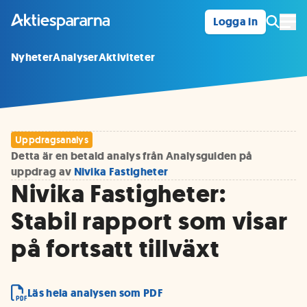
Logga in
Öpp
Nyheter
Analyser
Aktiviteter
Uppdragsanalys
Detta är en betald analys från Analysguiden på
uppdrag av
Nivika Fastigheter
Nivika Fastigheter:
Stabil rapport som visar
på fortsatt tillväxt
Läs hela analysen som PDF