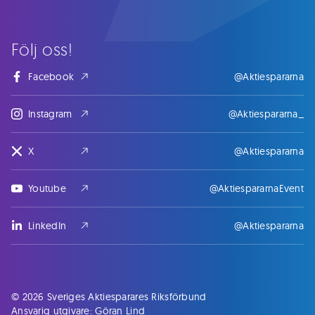
Följ oss!
Facebook
@Aktiespararna
Instagram
@Aktiespararna_
X
@Aktiespararna
Youtube
@AktiespararnaEvent
LinkedIn
@Aktiespararna
© 2026 Sveriges Aktiesparares Riksförbund
Ansvarig utgivare: Göran Lind