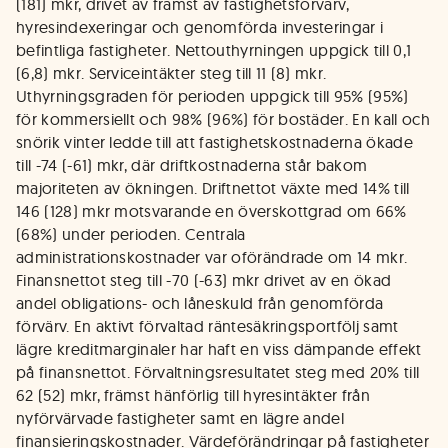
(181) mkr, drivet av främst av fastighetsförvärv,
hyresindexeringar och genomförda investeringar i
befintliga fastigheter. Nettouthyrningen uppgick till 0,1
(6,8) mkr. Serviceintäkter steg till 11 (8) mkr.
Uthyrningsgraden för perioden uppgick till 95% (95%)
för kommersiellt och 98% (96%) för bostäder. En kall och
snörik vinter ledde till att fastighetskostnaderna ökade
till -74 (-61) mkr, där driftkostnaderna står bakom
majoriteten av ökningen. Driftnettot växte med 14% till
146 (128) mkr motsvarande en överskottgrad om 66%
(68%) under perioden. Centrala
administrationskostnader var oförändrade om 14 mkr.
Finansnettot steg till -70 (-63) mkr drivet av en ökad
andel obligations- och låneskuld från genomförda
förvärv. En aktivt förvaltad räntesäkringsportfölj samt
lägre kreditmarginaler har haft en viss dämpande effekt
på finansnettot. Förvaltningsresultatet steg med 20% till
62 (52) mkr, främst hänförlig till hyresintäkter från
nyförvärvade fastigheter samt en lägre andel
finansieringskostnader. Värdeförändringar på fastigheter