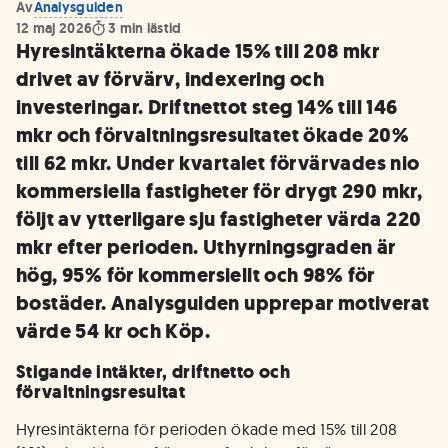
Av
Analysguiden
12 maj 2026
3
min lästid
Hyresintäkterna ökade 15% till 208 mkr
drivet av förvärv, indexering och
investeringar. Driftnettot steg 14% till 146
mkr och förvaltningsresultatet ökade 20%
till 62 mkr. Under kvartalet förvärvades nio
kommersiella fastigheter för drygt 290 mkr,
följt av ytterligare sju fastigheter värda 220
mkr efter perioden. Uthyrningsgraden är
hög, 95% för kommersiellt och 98% för
bostäder. Analysguiden upprepar motiverat
värde 54 kr och Köp.
Stigande intäkter, driftnetto och
förvaltningsresultat
Hyresintäkterna för perioden ökade med 15% till 208