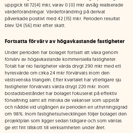
uppgick till 72(4) mkr, varav 0 (0) mkr avsåg realiserade
värdeförändringar. Värdeförändring på derivat
påverkade positivt med 42 (15) mkr. Perioden resultat
blev 124 (56) mkr efter skatt.
Fortsatta förvärv av högavkastande fastigheter
Under perioden har bolaget fortsatt att växa genom
förvärv av högavkastande kommersiella fastigheter.
Totalt har nio fastigheter värda drygt 290 mkr med ett
hyresvärde om cirka 24 mkr förvärvats inom den
västsvenska triangeln. Efter kvartalet har ytterligare sju
fastigheter förvärvats värda drygt 220 mkr. Inom
bostadsbeståndet har bolaget fokuserat på effektiv
förvaltning samt att minska de vakanser som uppstår
och nådde vid utgången av perioden en uthyrningsgrad
om 98%. Inom fastighetsutvecklingen följer bolaget den
projektplan som ligger sedan tidigare och som väntas
ge ett fint tillskott till verksamheten under året.