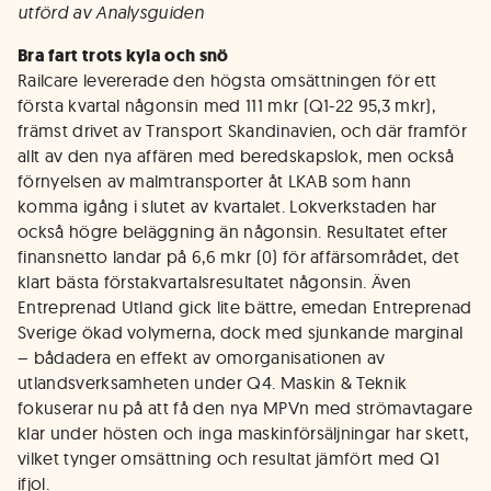
utförd av Analysguiden
Bra fart trots kyla och snö
Railcare levererade den högsta omsättningen för ett
första kvartal någonsin med 111 mkr (Q1-22 95,3 mkr),
främst drivet av Transport Skandinavien, och där framför
allt av den nya affären med beredskapslok, men också
förnyelsen av malmtransporter åt LKAB som hann
komma igång i slutet av kvartalet. Lokverkstaden har
också högre beläggning än någonsin. Resultatet efter
finansnetto landar på 6,6 mkr (0) för affärsområdet, det
klart bästa förstakvartalsresultatet någonsin. Även
Entreprenad Utland gick lite bättre, emedan Entreprenad
Sverige ökad volymerna, dock med sjunkande marginal
– bådadera en effekt av omorganisationen av
utlandsverksamheten under Q4. Maskin & Teknik
fokuserar nu på att få den nya MPVn med strömavtagare
klar under hösten och inga maskinförsäljningar har skett,
vilket tynger omsättning och resultat jämfört med Q1
ifjol.