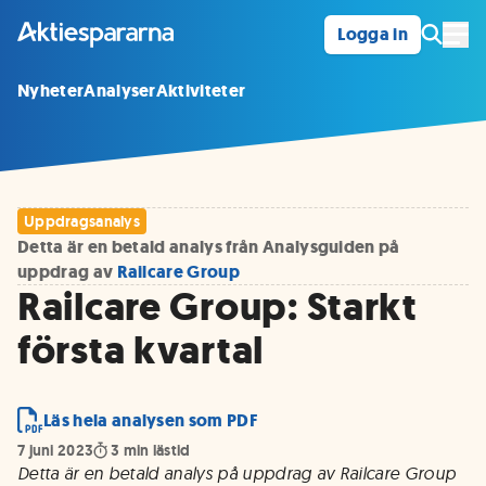
Logga in
Öpp
Nyheter
Analyser
Aktiviteter
Uppdragsanalys
Detta är en betald analys från Analysguiden på
uppdrag av
Railcare Group
Railcare Group: Starkt
första kvartal
Läs hela analysen som PDF
7 juni 2023
3
min lästid
Detta är en betald analys på uppdrag av Railcare Group