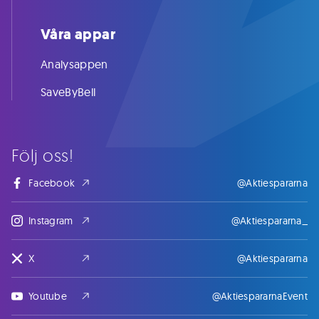
Våra appar
Analysappen
SaveByBell
Följ oss!
Facebook
@Aktiespararna
Instagram
@Aktiespararna_
X
@Aktiespararna
Youtube
@AktiespararnaEvent