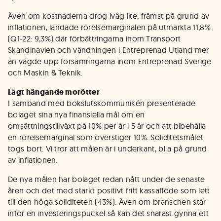
Även om kostnaderna drog iväg lite, främst på grund av
inflationen, landade rörelsemarginalen på utmärkta 11,8%
(Q1-22: 9,3%) där förbättringarna inom Transport
Skandinavien och vändningen i Entreprenad Utland mer
än vägde upp försämringarna inom Entreprenad Sverige
och Maskin & Teknik.
Lågt hängande morötter
I samband med bokslutskommunikén presenterade
bolaget sina nya finansiella mål om en
omsättningstillväxt på 10% per år i 5 år och att bibehålla
en rörelsemarginal som överstiger 10%. Soliditetsmålet
togs bort. Vi tror att målen är i underkant, bl a på grund
av inflationen.
De nya målen har bolaget redan nått under de senaste
åren och det med starkt positivt fritt kassaflöde som lett
till den höga soliditeten (43%). Även om branschen står
inför en investeringspuckel så kan det snarast gynna ett