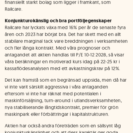
finansiellt starkt bolag som ligger i framkant, som
Railcare.
Konjunkturokänslig och bra portföljegenskaper
Railcare har lyckats växa med 16% per år de senaste fyra
åren och 2023 har börjat bra. Det har skett med en allt
stabilare marginal tack vare breddningen i verksamheten
och fler långa kontrakt. Med våra prognoser och
antagandet att aktien handlas till P/E 10-12 2028, så visar
våra beräkningar en motiverad kurs idag på 22-25 kr i
kassaflödesanalysen med ett avkastningskrav på 12%.
Det kan framstå som en begränsad uppsida, men då har
vi inte varit särskilt aggressiva i våra antaganden
eftersom vi inte har räknat med potentialen i
maskinförsäljning, turn-around i utlandsverksamheten,
nya stabiliserande långtidskontrakt, premier för grön
maskinpark eller förbättringar i kapitalstrukturen.
Aktien har också andra företräden som en sällsynt låg
konjunkturkänslighet och att dess karaktär ger goda