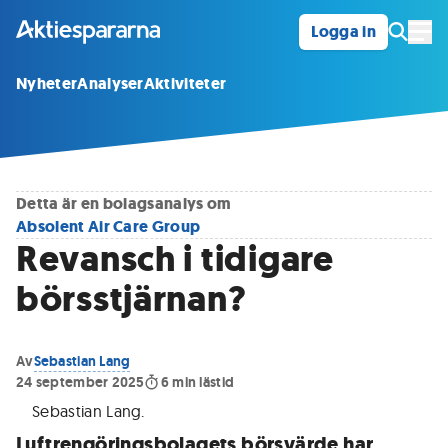
Logga in
Öpp
Nyheter
Analyser
Aktiviteter
Detta är en bolagsanalys om
Absolent Air Care Group
Revansch i tidigare
börsstjärnan?
Av
Sebastian Lang
24 september 2025
6
min lästid
Sebastian Lang
.
Luftrengöringsbolagets börsvärde har