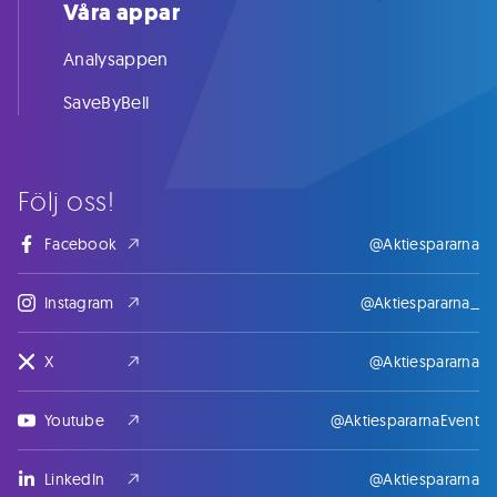
Våra appar
Analysappen
SaveByBell
Följ oss!
Facebook
@Aktiespararna
Instagram
@Aktiespararna_
X
@Aktiespararna
Youtube
@AktiespararnaEvent
LinkedIn
@Aktiespararna